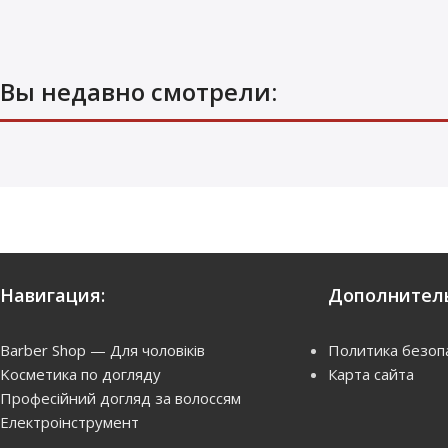
Вы недавно смотрели:
Навигация:
Дополнитель
Barber Shop — Для чоловіків
Политика безоп
Kосметика по догляду
Карта сайта
Професійний догляд за волоссям
Електроінструмент