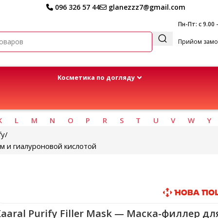
096 326 57 44
glanezzz7@gmail.com
Пн-Пт: с 9.00 
Прийом замов
Kосметика по догляду
K
L
M
N
O
P
R
S
T
U
V
W
Y
fy
ном и гиалуроновой кислотой
Быстрая доставка
aaral Purify Filler Mask — Маска-филлер дл