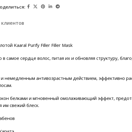
оделиться:
 клиентов
й Kaaral Purify Filler Filler Mask
о в самое сердце волос, питая их и обновляя структуру, бл
а и немедленным антивозрастным действием, эффективно ра
лосам.
кон белками и мгновенный омолаживающий эффект, предотвр
 им свежий блеск.
рабенов
Каритэ