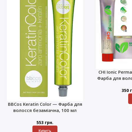
CHI Ionic Perma
Фарба для воло
350
г
BBCos Keratin Color — Фарба для
волосся безаміачна, 100 мл
553
грн.
Купить