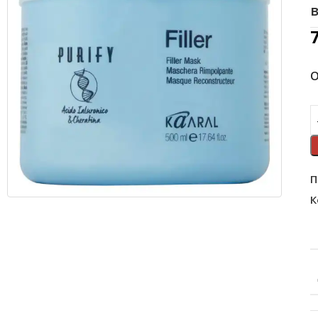
О
П
К