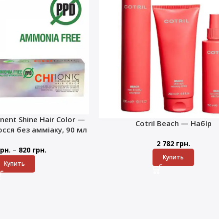
nent Shine Hair Color —
Cotril Beach — Набір
сся без амміаку, 90 мл
2 782
грн.
–
рн.
820
грн.
Купить
Купить