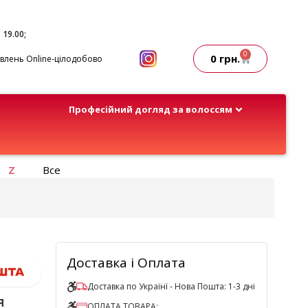
- 19.00;
0
0
грн.
лень Online-цілодобово
Професійний догляд за волоссям
Z
Все
Доставка і Оплата
Доставка по Українї - Нова Пошта: 1-3 дні
я
ОПЛАТА ТОВАРА: