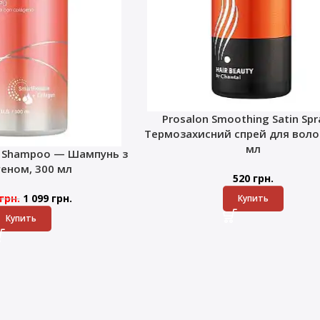
Prosalon Smoothing Satin Sp
Термозахисний спрей для волос
мл
k Shampoo — Шампунь з
геном, 300 мл
520
грн.
грн.
1 099
грн.
Купить
Купить