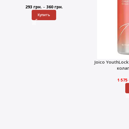
–
293
грн.
360
грн.
Купить
Joico YouthLoc
кола
1 575