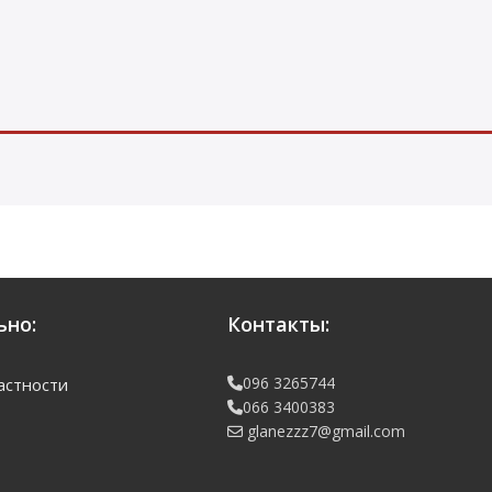
но:
Контакты:
096 3265744
астности
066 3400383
glanezzz7@gmail.com