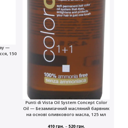
ray —
ся, 150
Punti di Vista Oil System Concept Color
Oil — Безамміачний масляний барвник
на основі оливкового масла, 125 мл
–
410
грн.
520
грн.