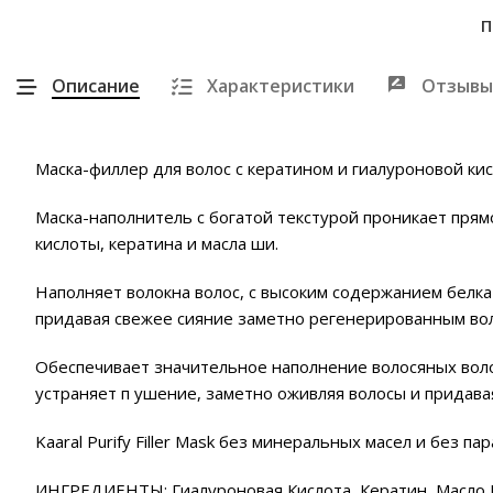
П
Описание
Характеристики
Отзывы
Маска-филлер для волос с кератином и гиалуроновой кислото
Маска-наполнитель с богатой текстурой проникает прям
кислоты, кератина и масла ши.
Наполняет волокна волос, с высоким содержанием белк
придавая свежее сияние заметно регенерированным во
Обеспечивает значительное наполнение волосяных воло
устраняет п ушение, заметно оживляя волосы и придавая
Kaaral Purify Filler Mask без минеральных масел и без па
ИНГРЕДИЕНТЫ: Гиалуроновая Кислота, Кератин, Масло 