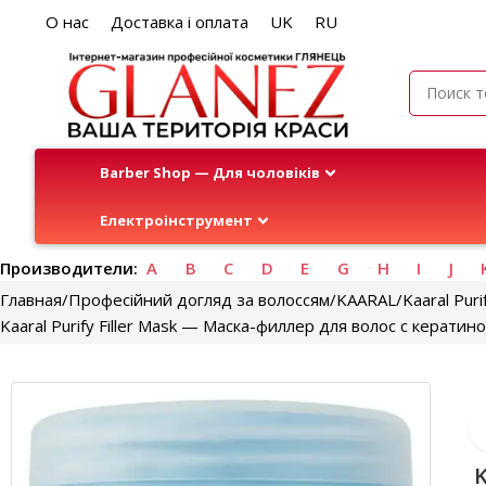
О нас
Доставка і оплата
UK
RU
Barber Shop — Для чоловіків
Електроінструмент
Производители:
A
B
C
D
E
G
H
I
J
Главная
Професійний догляд за волоссям
KAARAL
Kaaral Puri
Kaaral Purify Filler Mask — Маска-филлер для волос с керати
K