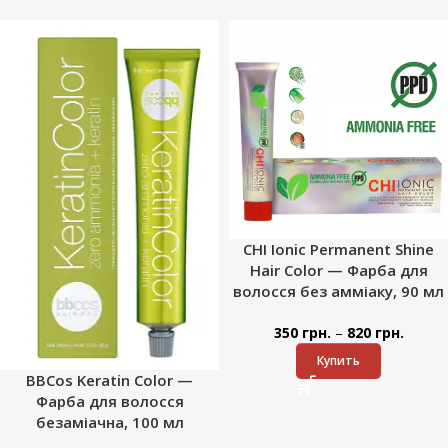
CHI Ionic Permanent Shine
Hair Color — Фарба для
волосся без амміаку, 90 мл
–
350
грн.
820
грн.
Купить
BBCos Keratin Color —
Фарба для волосся
безаміачна, 100 мл