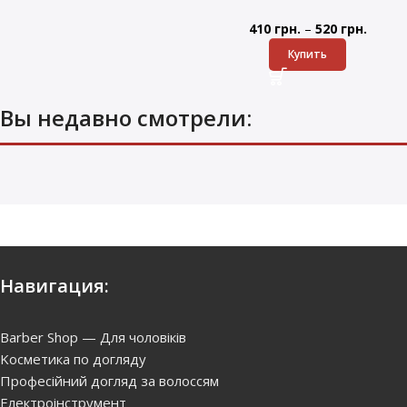
–
410
грн.
520
грн.
Купить
Вы недавно смотрели:
Навигация:
Barber Shop — Для чоловіків
Kосметика по догляду
Професійний догляд за волоссям
Електроінструмент