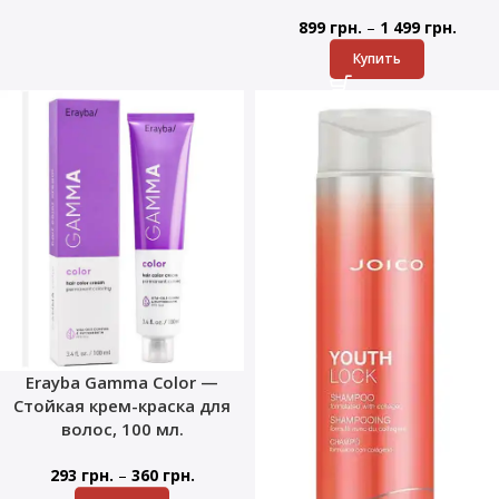
–
899
грн.
1 499
грн.
Купить
Erayba Gamma Color —
Стойкая крем-краска для
волос, 100 мл.
–
293
грн.
360
грн.