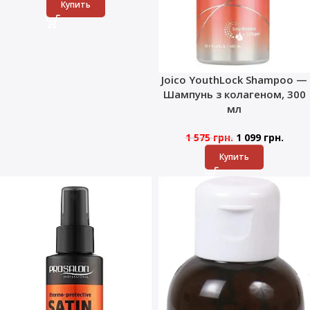
Купить
Joico YouthLock Shampoo —
Шампунь з колагеном, 300
мл
1 575
грн.
1 099
грн.
Купить