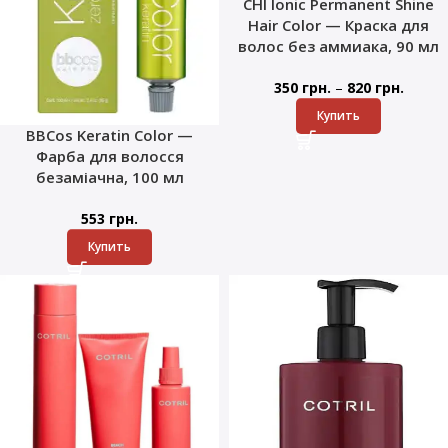
CHI Ionic Permanent Shine
Hair Color — Краска для
волос без аммиака, 90 мл
–
350
грн.
820
грн.
Купить
BBCos Keratin Color —
Фарба для волосся
безаміачна, 100 мл
553
грн.
Купить