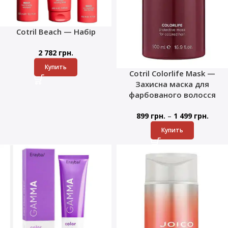
Cotril Beach — Набір
2 782
грн.
Купить
Cotril Colorlife Mask —
Захисна маска для
фарбованого волосся
–
899
грн.
1 499
грн.
Купить