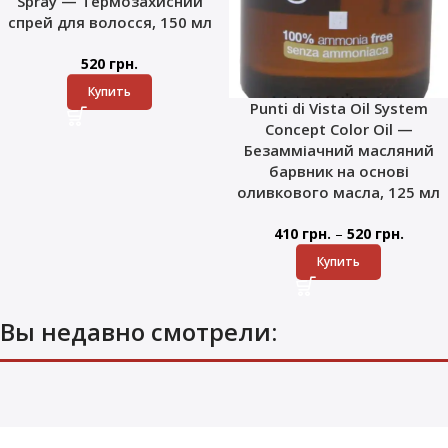
Spray — Термозахисний
спрей для волосся, 150 мл
520
грн.
Купить
Punti di Vista Oil System
Concept Color Oil —
Безамміачний масляний
барвник на основі
оливкового масла, 125 мл
–
410
грн.
520
грн.
Купить
Вы недавно смотрели: