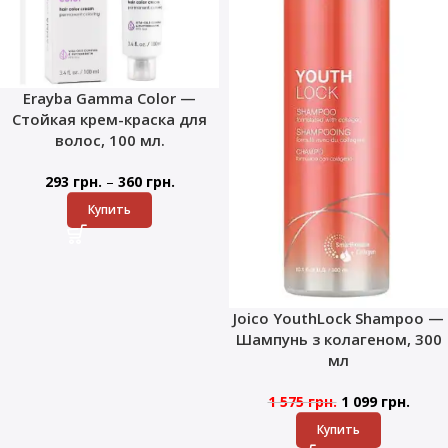
Erayba Gamma Color —
Стойкая крем-краска для
волос, 100 мл.
–
293
грн.
360
грн.
Купить
Joico YouthLock Shampoo —
Шампунь з колагеном, 300
мл
1 575
грн.
1 099
грн.
Купить