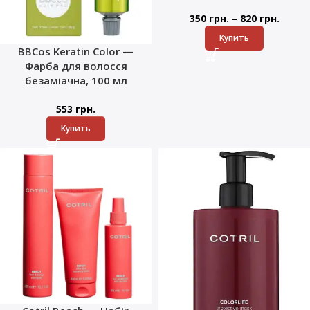
–
350
грн.
820
грн.
Купить
BBCos Keratin Color —
Фарба для волосся
безаміачна, 100 мл
553
грн.
Купить