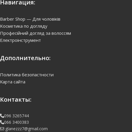
Chi Olive Organics —
Шелковое масло для волос,
59 мл
550
грн.
Купить