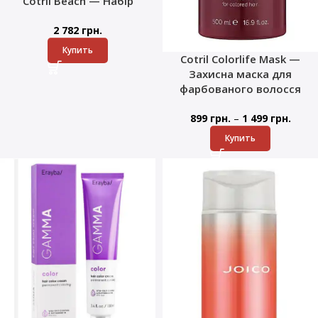
Cotril Beach — Набір
2 782
грн.
Купить
Cotril Colorlife Mask —
Захисна маска для
фарбованого волосся
–
899
грн.
1 499
грн.
Купить