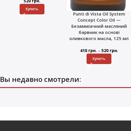
520
грн.
Купить
Punti di Vista Oil System
Concept Color Oil —
Безамміачний масляний
барвник на основі
оливкового масла, 125 мл
–
410
грн.
520
грн.
Купить
Вы недавно смотрели: