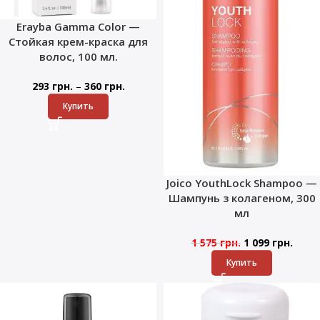
Erayba Gamma Color —
Стойкая крем-краска для
волос, 100 мл.
–
293
грн.
360
грн.
Купить
Joico YouthLock Shampoo —
Шампунь з колагеном, 300
мл
1 575
грн.
1 099
грн.
Купить