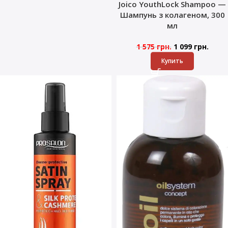
Joico YouthLock Shampoo —
Шампунь з колагеном, 300
мл
1 575
грн.
1 099
грн.
Купить