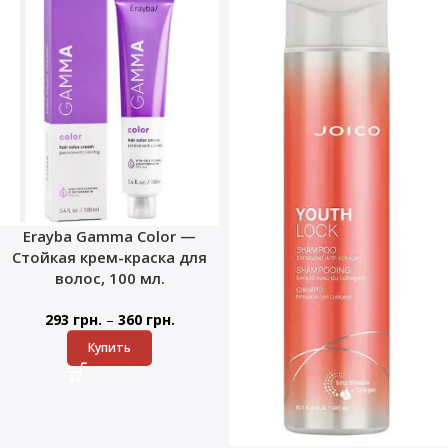
Erayba Gamma Color —
Стойкая крем-краска для
волос, 100 мл.
–
293
грн.
360
грн.
Купить