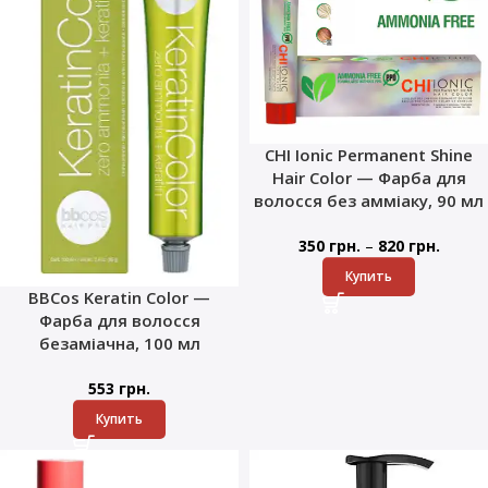
CHI Ionic Permanent Shine
Hair Color — Фарба для
волосся без амміаку, 90 мл
–
350
грн.
820
грн.
Купить
BBCos Keratin Color —
Фарба для волосся
безаміачна, 100 мл
553
грн.
Купить