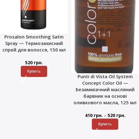
Prosalon Smoothing Satin
Spray — Термозахисний
спрей для волосся, 150 мл
520
грн.
Купить
Punti di Vista Oil System
Concept Color Oil —
Безамміачний масляний
барвник на основі
оливкового масла, 125 мл
–
410
грн.
520
грн.
Купить