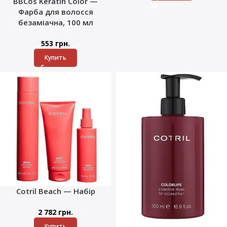
BBCos Keratin Color —
Фарба для волосся
безаміачна, 100 мл
553
грн.
Купить
Cotril Beach — Набір
2 782
грн.
Купить