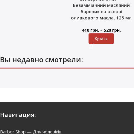
Безамміачний масляний
барвник на основі
оливкового масла, 125 мл
–
410
грн.
520
грн.
Купить
Вы недавно смотрели:
Навигация:
Barber Shop — Для чоловіків