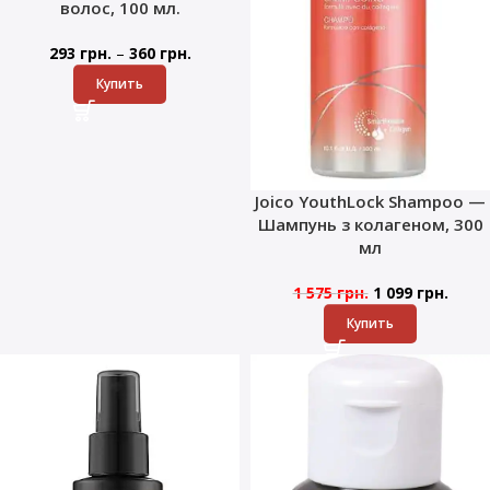
волос, 100 мл.
–
293
грн.
360
грн.
Купить
Joico YouthLock Shampoo —
Шампунь з колагеном, 300
мл
1 575
грн.
1 099
грн.
Купить