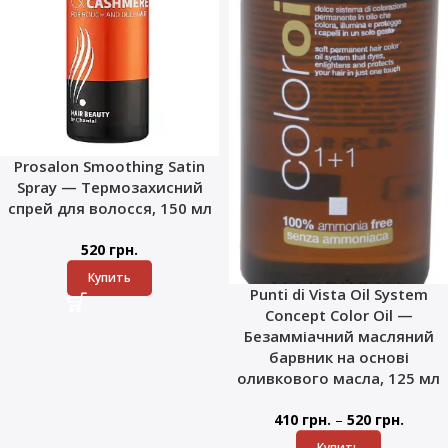
Prosalon Smoothing Satin
Spray — Термозахисний
спрей для волосся, 150 мл
520
грн.
Купить
Punti di Vista Oil System
Concept Color Oil —
Безамміачний масляний
барвник на основі
оливкового масла, 125 мл
–
410
грн.
520
грн.
Купить