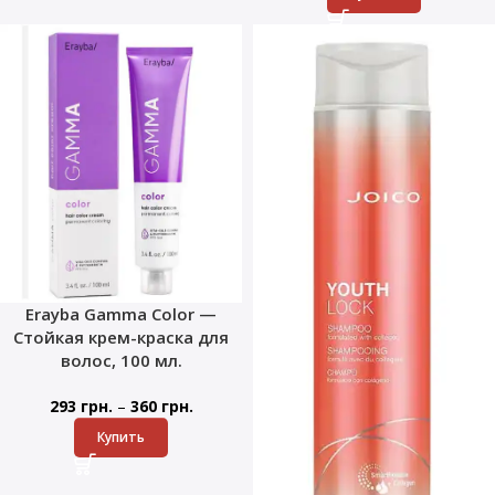
Erayba Gamma Color —
Стойкая крем-краска для
волос, 100 мл.
–
293
грн.
360
грн.
Купить