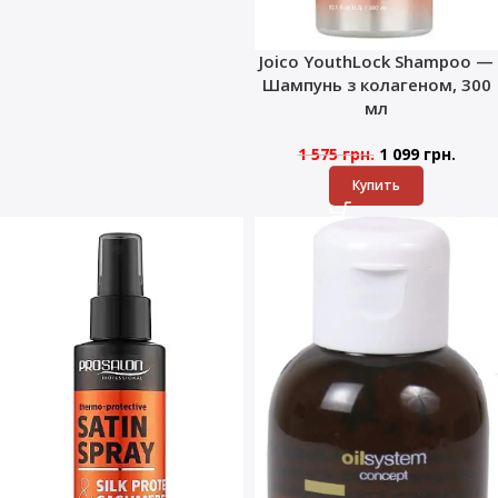
Joico YouthLock Shampoo —
Шампунь з колагеном, 300
мл
1 575
грн.
1 099
грн.
Купить