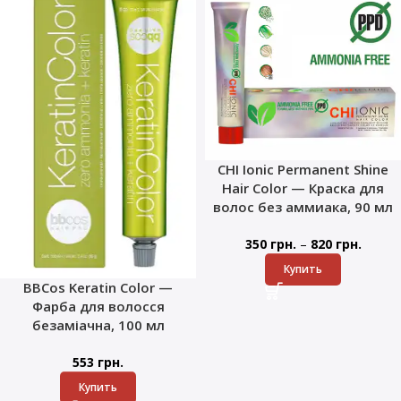
CHI Ionic Permanent Shine
Hair Color — Краска для
волос без аммиака, 90 мл
–
350
грн.
820
грн.
Купить
BBCos Keratin Color —
Фарба для волосся
безаміачна, 100 мл
553
грн.
Купить