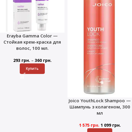
Erayba Gamma Color —
Стойкая крем-краска для
волос, 100 мл.
–
293
грн.
360
грн.
Купить
Joico YouthLock Shampoo —
Шампунь з колагеном, 300
мл
1 575
грн.
1 099
грн.