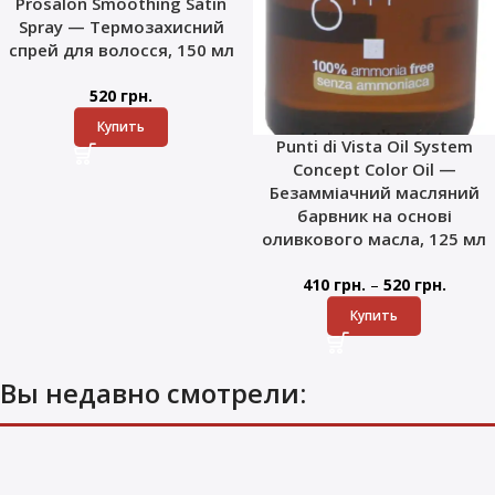
Prosalon Smoothing Satin
Spray — Термозахисний
спрей для волосся, 150 мл
520
грн.
Купить
Punti di Vista Oil System
Concept Color Oil —
Безамміачний масляний
барвник на основі
оливкового масла, 125 мл
–
410
грн.
520
грн.
Купить
Вы недавно смотрели: