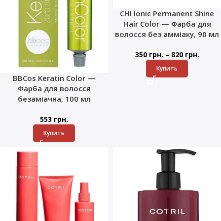
CHI Ionic Permanent Shine
Hair Color — Фарба для
волосся без амміаку, 90 мл
–
350
грн.
820
грн.
Купить
BBCos Keratin Color —
Фарба для волосся
безаміачна, 100 мл
553
грн.
Купить