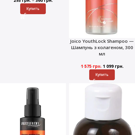
293
грн.
360
грн.
Купить
Joico YouthLock Shampoo —
Шампунь з колагеном, 300
мл
1 575
грн.
1 099
грн.
Купить