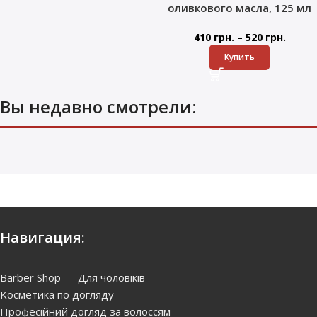
оливкового масла, 125 мл
–
410
грн.
520
грн.
Купить
Вы недавно смотрели:
Навигация:
Barber Shop — Для чоловіків
Kосметика по догляду
Професійний догляд за волоссям