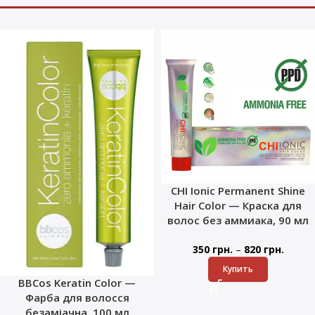
CHI Ionic Permanent Shine
Hair Color — Краска для
волос без аммиака, 90 мл
–
350
грн.
820
грн.
Купить
BBCos Keratin Color —
Фарба для волосся
безаміачна, 100 мл