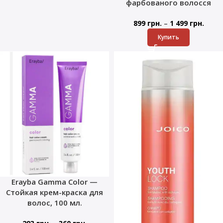
фарбованого волосся
–
899
грн.
1 499
грн.
Купить
Erayba Gamma Color —
Стойкая крем-краска для
волос, 100 мл.
–