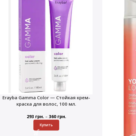
Erayba Gamma Color — Стойкая крем-
краска для волос, 100 мл.
–
293
грн.
360
грн.
Купить