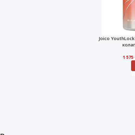
Joico YouthLoc
кола
1 575