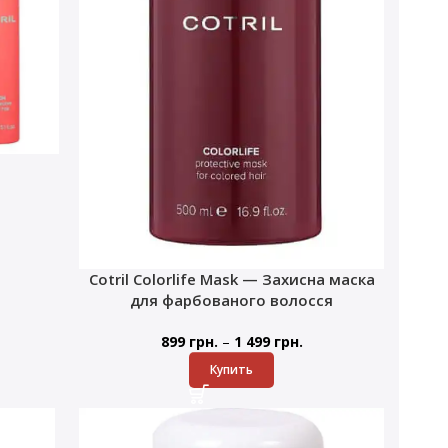
Cotril Colorlife Mask — Захисна маска
для фарбованого волосся
–
899
грн.
1 499
грн.
Купить