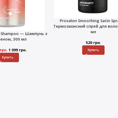
Prosalon Smoothing Satin Sp
Термозахисний спрей для волос
мл
k Shampoo — Шампунь з
геном, 300 мл
520
грн.
грн.
1 099
грн.
Купить
Купить