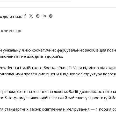
оделиться:
 клиентов
били унікальну лінію косметичних фарбувальних засобів для по
омпонентів і не шкодять здоров’ю.
wder від італійського бренда Punti Di Vista відмінно підход
олізованими протеїнами пшениці відновлює структуру волося
 рівномірного нанесення на локони. Засіб дозволяє освітлюват
асіб не формує пилоподібні частки й забезпечує простоту й б
 стандартних технік освітлення й мелірування — 1 порція ос