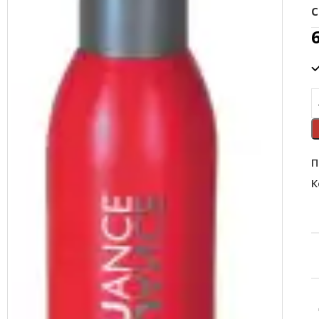
с
П
К