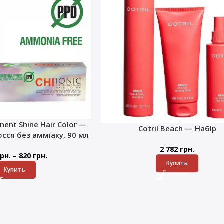
nent Shine Hair Color —
Cotril Beach — Набір
сся без амміаку, 90 мл
2 782
грн.
–
рн.
820
грн.
Купить
Купить