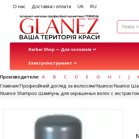
О нас
Доставка і оплата
UK
RU
Barber Shop — Для чоловіків
Електроінструмент
Производители:
A
B
C
D
E
G
H
I
J
Главная
Професійний догляд за волоссям
Nuance
Nuance Шам
Nuance Shampoo Шампунь для окрашеных волос с экстрактом