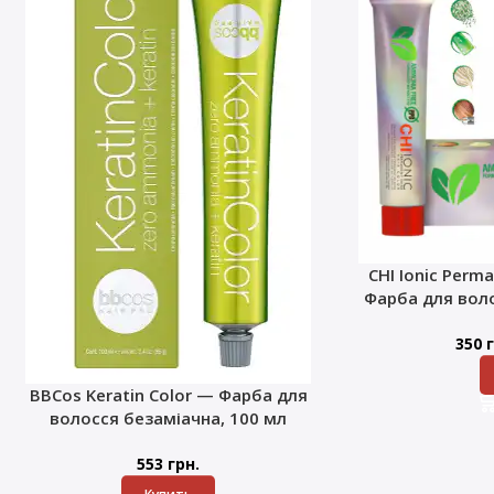
CHI Ionic Perma
Фарба для воло
350
г
BBCos Keratin Color — Фарба для
волосся безаміачна, 100 мл
553
грн.