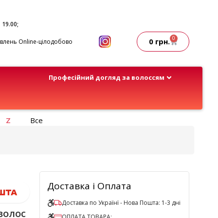
- 19.00;
0
0
грн.
лень Online-цілодобово
Професійний догляд за волоссям
Z
Все
Доставка і Оплата
Доставка по Українї - Нова Пошта: 1-3 дні
волос
ОПЛАТА ТОВАРА: