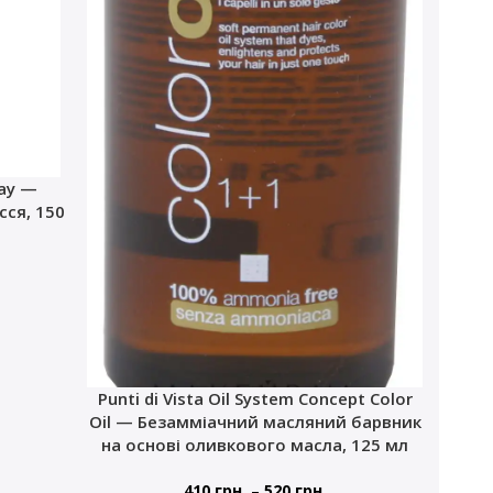
ray —
ся, 150
Punti di Vista Oil System Concept Color
Oil — Безамміачний масляний барвник
на основі оливкового масла, 125 мл
–
410
грн.
520
грн.