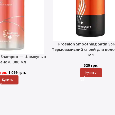
Prosalon Smoothing Satin Sp
Термозахисний спрей для волос
мл
k Shampoo — Шампунь з
геном, 300 мл
520
грн.
грн.
1 099
грн.
Купить
Купить