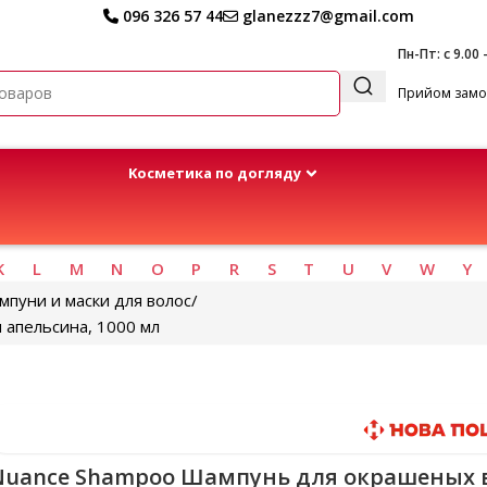
096 326 57 44
glanezzz7@gmail.com
Пн-Пт: с 9.00 
Прийом замов
Kосметика по догляду
K
L
M
N
O
P
R
S
T
U
V
W
Y
пуни и маски для волос
 апельсина, 1000 мл
Быстрая доставка
Nuance Shampoo Шампунь для окрашеных 