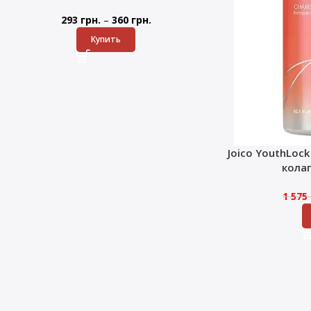
–
293
грн.
360
грн.
Купить
Joico YouthLoc
кола
1 575