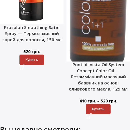
Prosalon Smoothing Satin
Spray — Термозахисний
спрей для волосся, 150 мл
520
грн.
Купить
Punti di Vista Oil System
Concept Color Oil —
Безамміачний масляний
барвник на основі
оливкового масла, 125 мл
–
410
грн.
520
грн.
Купить
Вы недавно смотрели: