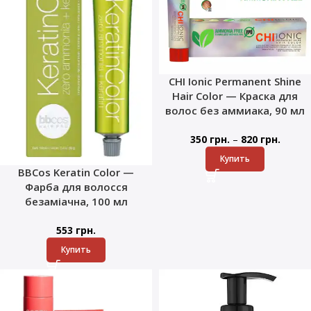
CHI Ionic Permanent Shine
Hair Color — Краска для
волос без аммиака, 90 мл
–
350
грн.
820
грн.
Купить
BBCos Keratin Color —
Фарба для волосся
безаміачна, 100 мл
553
грн.
Купить