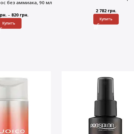
лос без аммиака, 90 мл
2 782
грн.
–
рн.
820
грн.
Купить
Купить