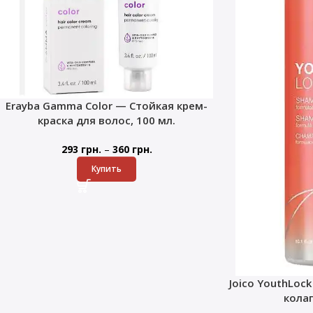
Erayba Gamma Color — Стойкая крем-
краска для волос, 100 мл.
–
293
грн.
360
грн.
Купить
Joico YouthLoc
кола