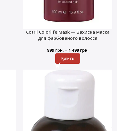
Cotril Colorlife Mask — Захисна маска
для фарбованого волосся
–
899
грн.
1 499
грн.
Купить