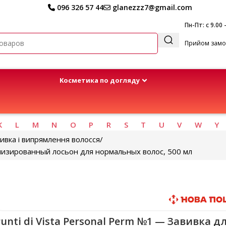
096 326 57 44
glanezzz7@gmail.com
Пн-Пт: с 9.00 
Прийом замов
Kосметика по догляду
K
L
M
N
O
P
R
S
T
U
V
W
Y
ивка і випрямлення волосся
минизированный лосьон для нормальных волос, 500 мл
Быстрая доставка
unti di Vista Personal Perm №1 — Завивка д