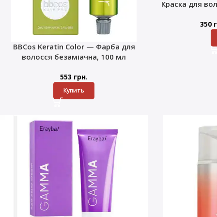
Краска для во
350
г
BBCos Keratin Color — Фарба для
волосся безаміачна, 100 мл
553
грн.
Купить