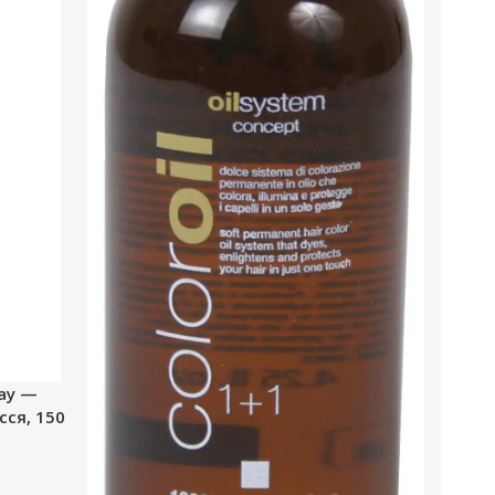
ray —
ся, 150