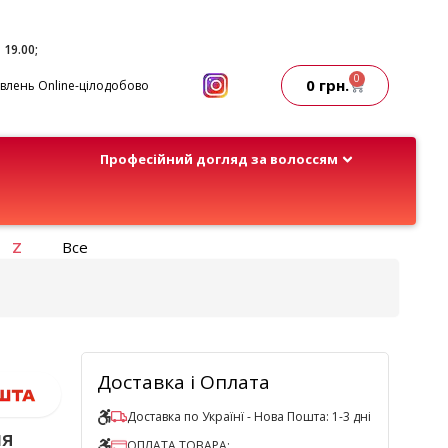
- 19.00;
0
0
грн.
лень Online-цілодобово
Професійний догляд за волоссям
Z
Все
Доставка і Оплата
Доставка по Українї - Нова Пошта: 1-3 дні
ля
ОПЛАТА ТОВАРА: