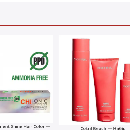
nent Shine Hair Color —
Cotril Beach — Набір