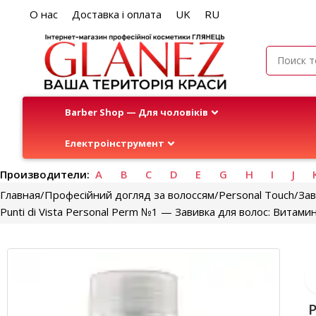
О нас
Доставка і оплата
UK
RU
Barber Shop — Для чоловіків
Електроінструмент
Производители:
A
B
C
D
E
G
H
I
J
Главная
Професійний догляд за волоссям
Personal Touch
Зав
Punti di Vista Personal Perm №1 — Завивка для волос: Вита
P