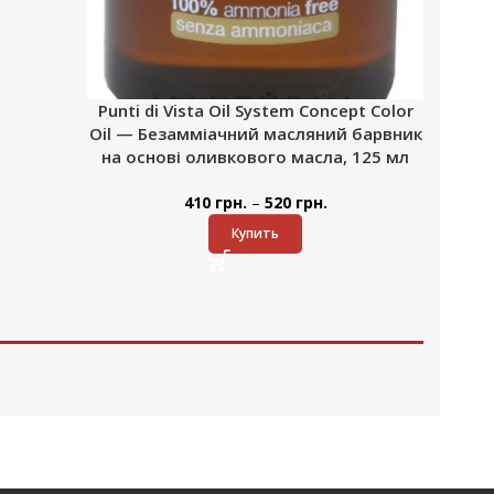
Punti di Vista Oil System Concept Color
Oil — Безамміачний масляний барвник
на основі оливкового масла, 125 мл
–
410
грн.
520
грн.
Купить