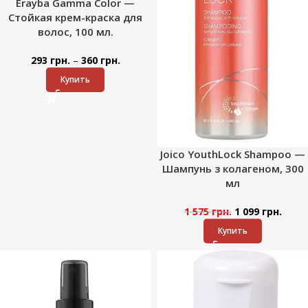
Erayba Gamma Color —
Стойкая крем-краска для
волос, 100 мл.
–
293
грн.
360
грн.
Купить
Joico YouthLock Shampoo —
Шампунь з колагеном, 300
мл
1 575
грн.
1 099
грн.
Купить