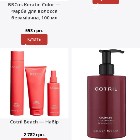
BBCos Keratin Color —
Фарба для волосся
безаміачна, 100 мл
553
грн.
Купить
Cotril Beach — Набір
2 782
грн.