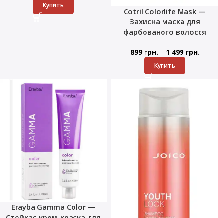
Купить
Cotril Colorlife Mask —
Захисна маска для
фарбованого волосся
–
899
грн.
1 499
грн.
Купить
Erayba Gamma Color —
Стойкая крем-краска для