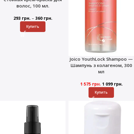
волос, 100 мл.
–
293
грн.
360
грн.
Купить
Joico YouthLock Shampoo —
Шампунь з колагеном, 300
мл
1 575
грн.
1 099
грн.
Купить