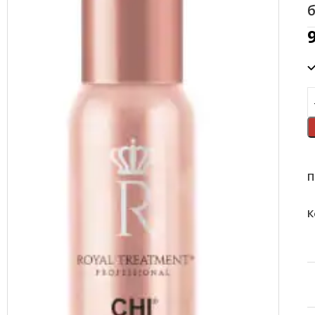
б
П
К