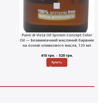
Punti di Vista Oil System Concept Color
Oil — Безамміачний масляний барвник
на основі оливкового масла, 125 мл
–
410
грн.
520
грн.
Купить