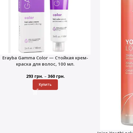
Erayba Gamma Color — Стойкая крем-
краска для волос, 100 мл.
–
293
грн.
360
грн.
Купить
Joico YouthLoc