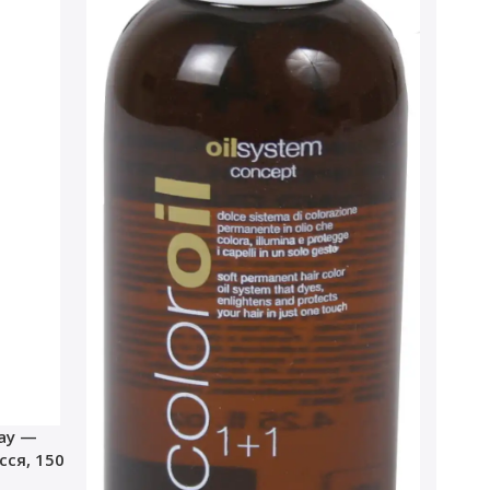
ray —
ся, 150