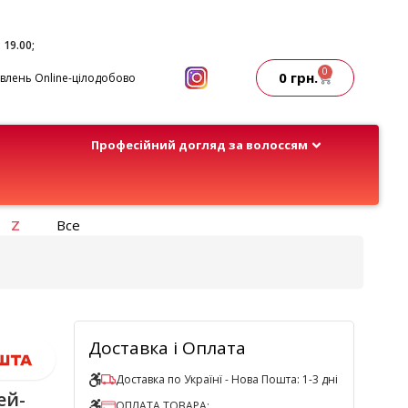
- 19.00;
0
0
грн.
лень Online-цілодобово
Професійний догляд за волоссям
Z
Все
Доставка і Оплата
Доставка по Українї - Нова Пошта: 1-3 дні
ей-
ОПЛАТА ТОВАРА: