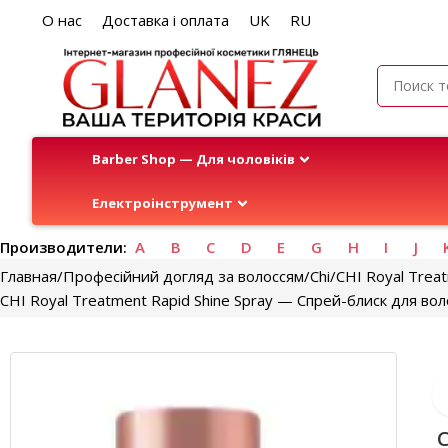
О нас
Доставка і оплата
UK
RU
Barber Shop — Для чоловіків
Електроінструмент
Производители:
A
B
C
D
E
G
H
I
J
Главная
Професійний догляд за волоссям
Chi
CHI Royal Trea
CHI Royal Treatment Rapid Shine Spray — Спрей-блиск для вол
C