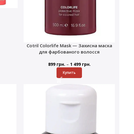
Cotril Colorlife Mask — Захисна маска
для фарбованого волосся
–
899
грн.
1 499
грн.
Купить