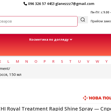
096 326 57 44
glanezzz7@gmail.com
Пн-Пт: с 9.00 
Прийом замов
Kосметика по догляду
K
L
M
N
O
P
R
S
T
U
V
W
Y
tment
осся, 150 мл
Быстрая доставка
HI Royal Treatment Rapid Shine Spray — Спр