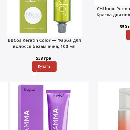
CHI Ionic Perma
Краска для во
350
г
BBCos Keratin Color — Фарба для
волосся безаміачна, 100 мл
553
грн.
Купить