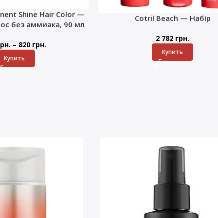
nent Shine Hair Color —
Cotril Beach — Набір
лос без аммиака, 90 мл
2 782
грн.
–
рн.
820
грн.
Купить
Купить