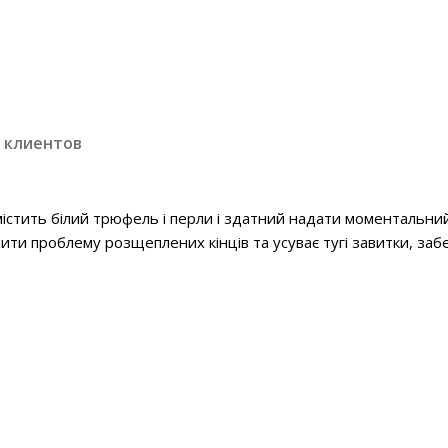
 клиентов
істить білий трюфель і перли і здатний надати моментальний 
шити проблему розщеплених кінців та усуває тугі завитки, за