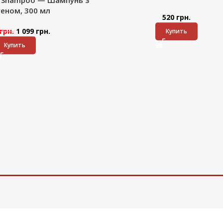
геном, 300 мл
520
грн.
грн.
1 099
грн.
Купить
Купить