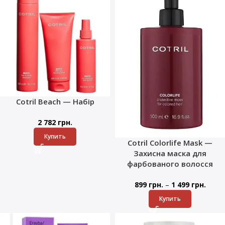
Cotril Beach — Набір
2 782
грн.
Купить
Cotril Colorlife Mask —
Захисна маска для
фарбованого волосся
–
899
грн.
1 499
грн.
Купить