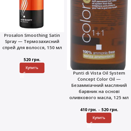
Prosalon Smoothing Satin
Spray — Термозахисний
спрей для волосся, 150 мл
520
грн.
Купить
Punti di Vista Oil System
Concept Color Oil —
Безамміачний масляний
барвник на основі
оливкового масла, 125 мл
–
410
грн.
520
грн.
Купить