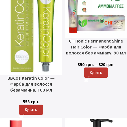
CHI Ionic Permanent Shine
Hair Color — Фарба для
волосся без амміаку, 90 мл
–
350
грн.
820
грн.
Купить
BBCos Keratin Color —
Фарба для волосся
безаміачна, 100 мл
553
грн.
Купить