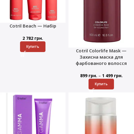
Cotril Beach — Набір
2 782
грн.
Купить
Cotril Colorlife Mask —
Захисна маска для
фарбованого волосся
–
899
грн.
1 499
грн.
Купить