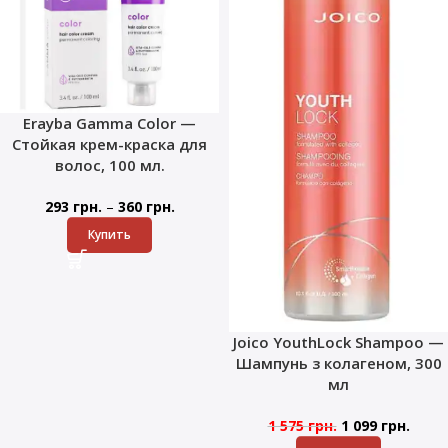
Erayba Gamma Color —
Стойкая крем-краска для
волос, 100 мл.
–
293
грн.
360
грн.
Купить
Joico YouthLock Shampoo —
Шампунь з колагеном, 300
мл
1 575
грн.
1 099
грн.