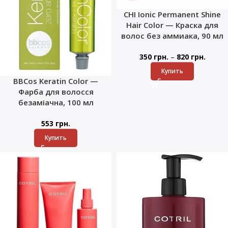
CHI Ionic Permanent Shine
Hair Color — Краска для
волос без аммиака, 90 мл
–
350
грн.
820
грн.
Купить
BBCos Keratin Color —
Фарба для волосся
безаміачна, 100 мл
553
грн.
Купить