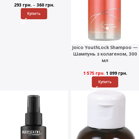
–
293
грн.
360
грн.
Купить
Joico YouthLock Shampoo —
Шампунь з колагеном, 300
мл
1 575
грн.
1 099
грн.
Купить