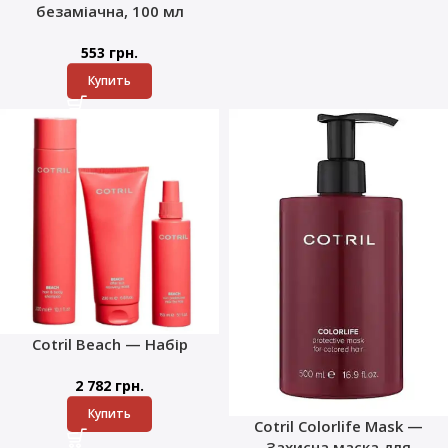
безаміачна, 100 мл
553
грн.
Купить
Cotril Beach — Набір
2 782
грн.
Купить
Cotril Colorlife Mask —
Захисна маска для