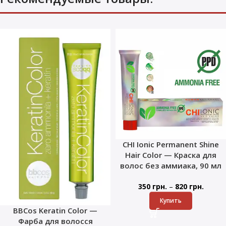
CHI Ionic Permanent Shine
Hair Color — Краска для
волос без аммиака, 90 мл
–
350
грн.
820
грн.
Купить
BBCos Keratin Color —
Фарба для волосся