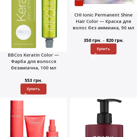
CHI Ionic Permanent Shine
Hair Color — Краска для
волос без аммиака, 90 мл
–
350
грн.
820
грн.
Купить
BBCos Keratin Color —
Фарба для волосся
безаміачна, 100 мл
553
грн.
Купить