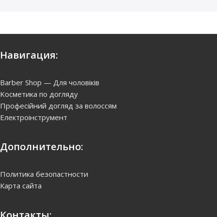
SOLD OUT
Salerm Biokera Интенсивный
лосьон против выпадения
волос 6*10 мл
0
грн.
Купить
Навигация:
Barber Shop — Для чоловіків