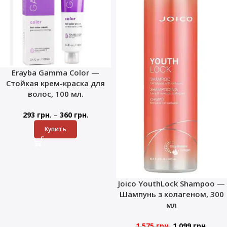
Erayba Gamma Color —
Стойкая крем-краска для
волос, 100 мл.
–
293
грн.
360
грн.
Купить
Joico YouthLock Shampoo —
Шампунь з колагеном, 300
мл
1 575
грн.
1 099
грн.