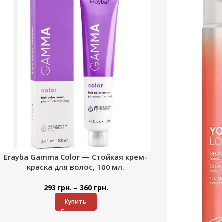
Erayba Gamma Color — Стойкая крем-
краска для волос, 100 мл.
–
293
грн.
360
грн.
Купить