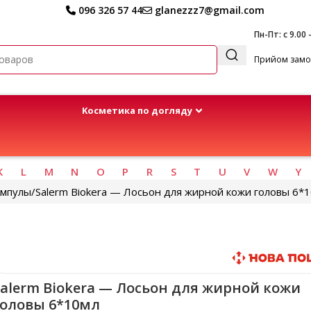
096 326 57 44
glanezzz7@gmail.com
Пн-Пт: с 9.00 
Прийом замов
Kосметика по догляду
K
L
M
N
O
P
R
S
T
U
V
W
Y
мпулы
Salerm Biokera — Лосьон для жирной кожи головы 6*
Быстрая доставка
Salerm Biokera — Лосьон для жирной кожи
головы 6*10мл