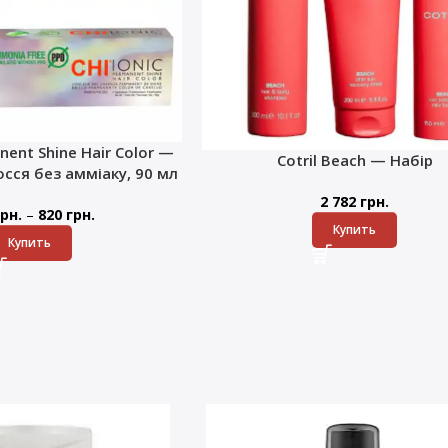
nent Shine Hair Color —
Cotril Beach — Набір
сся без амміаку, 90 мл
2 782
грн.
–
рн.
820
грн.
Купить
Купить