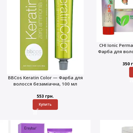
CHI Ionic Perma
Фарба для воло
350
г
BBCos Keratin Color — Фарба для
волосся безаміачна, 100 мл
553
грн.
Купить