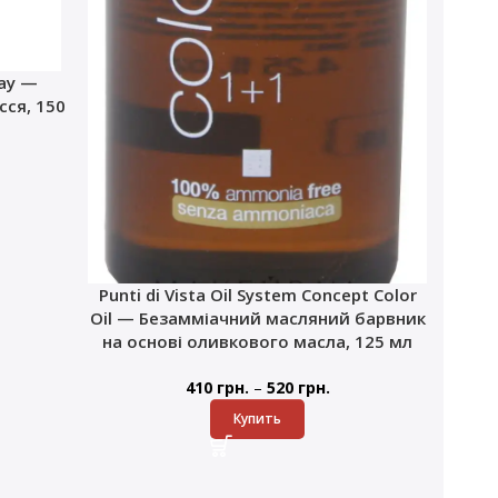
ray —
ся, 150
Punti di Vista Oil System Concept Color
Oil — Безамміачний масляний барвник
на основі оливкового масла, 125 мл
–
410
грн.
520
грн.
Купить