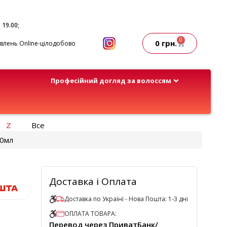
- 19.00;
0
0
грн.
лень Online-цілодобово
Професійний догляд за волоссям
Z
Все
10мл
Доставка і Оплата
Доставка по Українї - Нова Пошта: 1-3 дні
ОПЛАТА ТОВАРА:
Перевод через ПриватБанк/