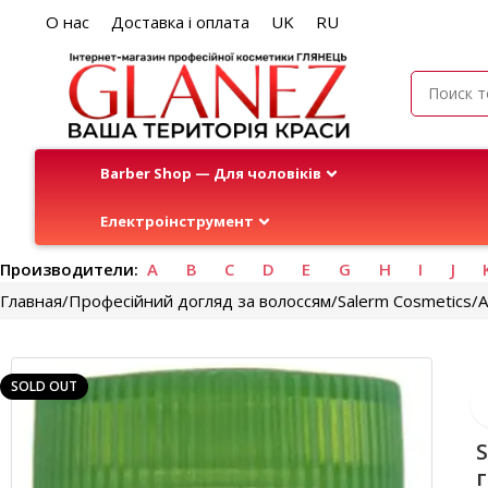
О нас
Доставка і оплата
UK
RU
Barber Shop — Для чоловіків
Електроінструмент
Производители:
A
B
C
D
E
G
H
I
J
Главная
Професійний догляд за волоссям
Salerm Cosmetics
А
SOLD OUT