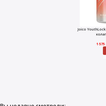
Joico YouthLoc
кола
1 575
Вы недавно смотрели: