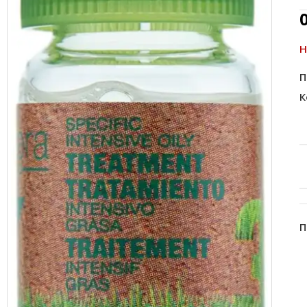
Н
П
К
П