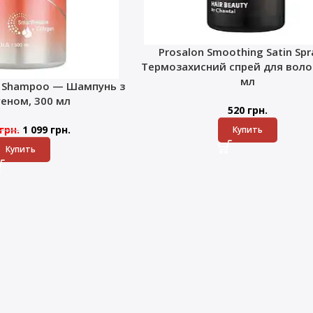
Prosalon Smoothing Satin Sp
Термозахисний спрей для волос
мл
k Shampoo — Шампунь з
геном, 300 мл
520
грн.
грн.
1 099
грн.
Купить
Купить