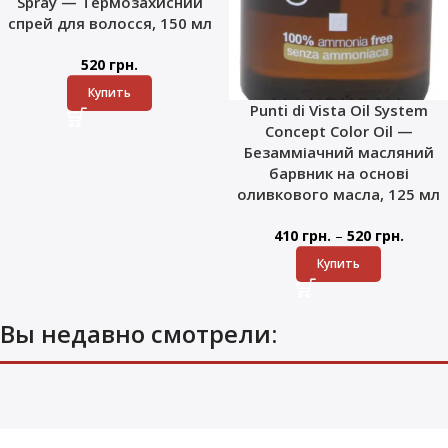
Spray — Термозахисний
спрей для волосся, 150 мл
520
грн.
Купить
Punti di Vista Oil System
Concept Color Oil —
Безамміачний масляний
барвник на основі
оливкового масла, 125 мл
–
410
грн.
520
грн.
Купить
Вы недавно смотрели: