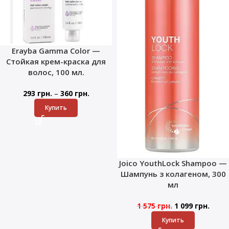
Erayba Gamma Color —
Стойкая крем-краска для
волос, 100 мл.
–
293
грн.
360
грн.
Купить
Joico YouthLock Shampoo —
Шампунь з колагеном, 300
мл
1 575
грн.
1 099
грн.
Купить