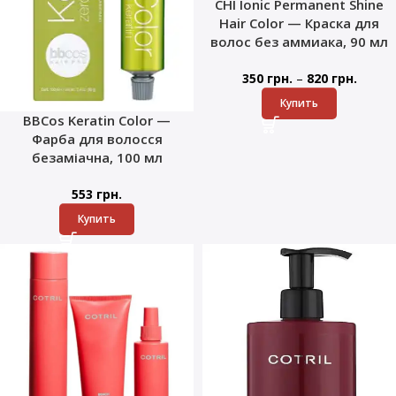
CHI Ionic Permanent Shine
Hair Color — Краска для
волос без аммиака, 90 мл
–
350
грн.
820
грн.
Купить
BBCos Keratin Color —
Фарба для волосся
безаміачна, 100 мл
553
грн.
Купить