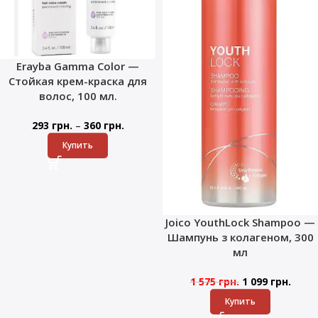
Erayba Gamma Color —
Стойкая крем-краска для
волос, 100 мл.
–
293
грн.
360
грн.
Купить
Joico YouthLock Shampoo —
Шампунь з колагеном, 300
мл
1 575
грн.
1 099
грн.
Купить