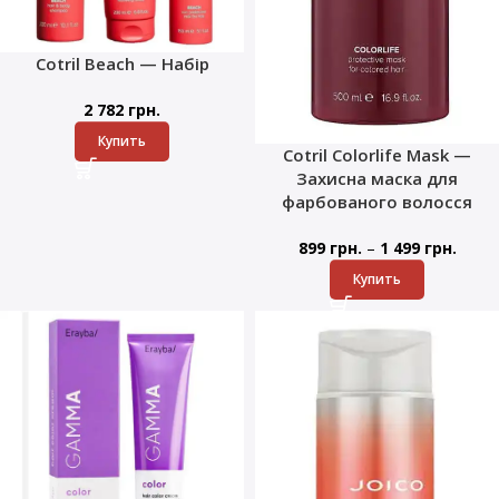
Cotril Beach — Набір
2 782
грн.
Купить
Cotril Colorlife Mask —
Захисна маска для
фарбованого волосся
–
899
грн.
1 499
грн.
Купить