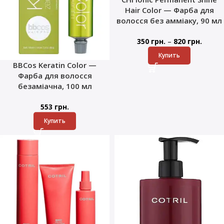
Hair Color — Фарба для
волосся без амміаку, 90 мл
–
350
грн.
820
грн.
Купить
BBCos Keratin Color —
Фарба для волосся
безаміачна, 100 мл
553
грн.
Купить