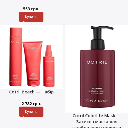
553
грн.
Купить
Cotril Beach — Набір
2 782
грн.
Купить
Cotril Colorlife Mask —
Захисна маска для
фарбованого волосся