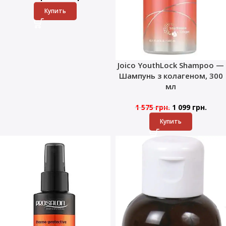
Купить
Joico YouthLock Shampoo —
Шампунь з колагеном, 300
мл
1 575
грн.
1 099
грн.
Купить