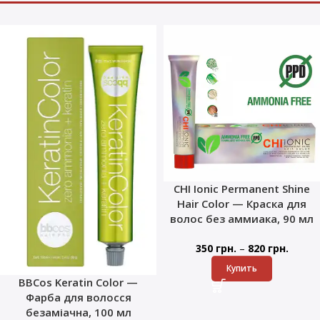
CHI Ionic Permanent Shine
Hair Color — Краска для
волос без аммиака, 90 мл
–
350
грн.
820
грн.
Купить
BBCos Keratin Color —
Фарба для волосся
безаміачна, 100 мл