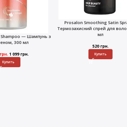
Prosalon Smoothing Satin Sp
Термозахисний спрей для волос
мл
k Shampoo — Шампунь з
геном, 300 мл
520
грн.
грн.
1 099
грн.
Купить
Купить