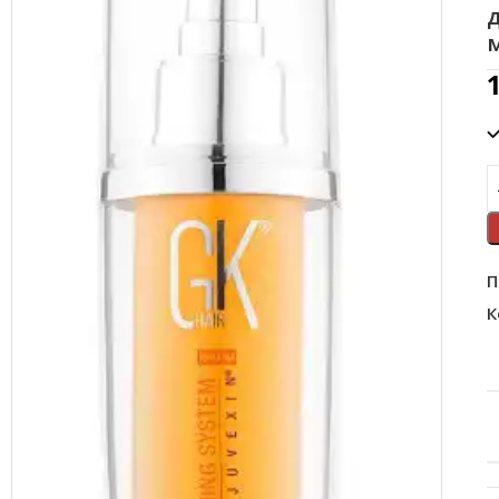
д
П
К