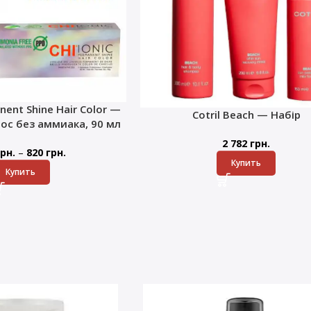
nent Shine Hair Color —
Cotril Beach — Набір
лос без аммиака, 90 мл
2 782
грн.
–
рн.
820
грн.
Купить
Купить