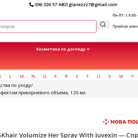
096 326 57 44
glanezzz7@gmail.com
Пн-Пт: с 9.00 
Прийом замов
Kосметика по догляду
K
L
M
N
O
P
R
S
T
U
V
W
Y
ства по уходу
эффектом прикорневого объема, 120 мл.
Быстрая доставка
Khair Volumize Her Spray With Juvexin — Сп