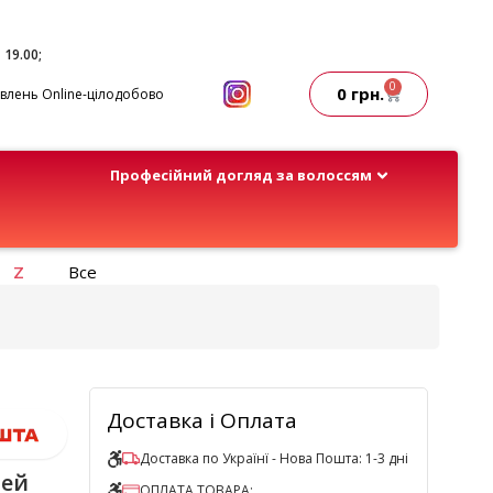
- 19.00;
0
0
грн.
лень Online-цілодобово
Професійний догляд за волоссям
Z
Все
Доставка і Оплата
Доставка по Українї - Нова Пошта: 1-3 дні
рей
ОПЛАТА ТОВАРА: