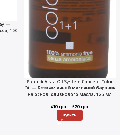
ray —
ся, 150
Punti di Vista Oil System Concept Color
Oil — Безамміачний масляний барвник
на основі оливкового масла, 125 мл
–
410
грн.
520
грн.
Купить