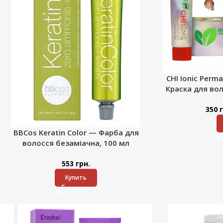
CHI Ionic Perma
Краска для во
350
г
BBCos Keratin Color — Фарба для
волосся безаміачна, 100 мл
553
грн.
Купить