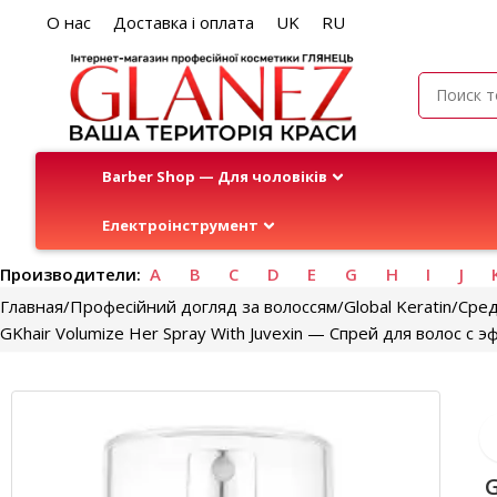
О нас
Доставка і оплата
UK
RU
Barber Shop — Для чоловіків
Електроінструмент
Производители:
A
B
C
D
E
G
H
I
J
Главная
Професійний догляд за волоссям
Global Keratin
Сред
GKhair Volumize Her Spray With Juvexin — Спрей для волос с 
G