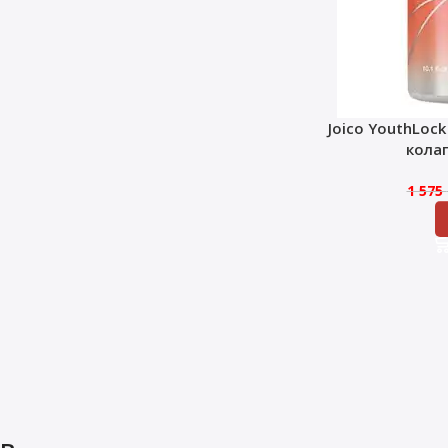
Joico YouthLoc
кола
1 575