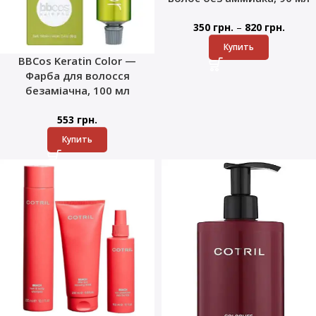
–
350
грн.
820
грн.
Купить
BBCos Keratin Color —
Фарба для волосся
безаміачна, 100 мл
553
грн.
Купить