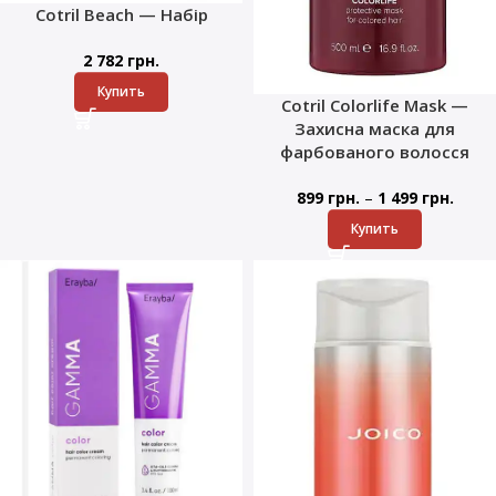
Cotril Beach — Набір
2 782
грн.
Купить
Cotril Colorlife Mask —
Захисна маска для
фарбованого волосся
–
899
грн.
1 499
грн.
Купить