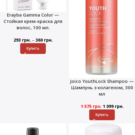
Erayba Gamma Color —
Стойкая крем-краска для
волос, 100 мл.
–
293
грн.
360
грн.
Купить
Joico YouthLock Shampoo —
Шампунь з колагеном, 300
мл
1 575
грн.
1 099
грн.
Купить