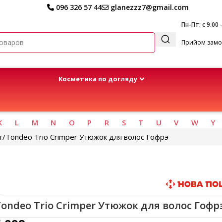
096 326 57 44
glanezzz7@gmail.com
Пн-Пт: с 9.00 
Прийом замов
Kосметика по догляду
K
L
M
N
O
P
R
S
T
U
V
W
Y
т
Tondeo Trio Crimper Утюжок для волос Гофрэ
Быстрая доставка
ondeo Trio Crimper Утюжок для волос Гофр