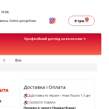
- 19.00;
0
0
грн.
лень Online-цілодобово
Професійний догляд за волоссям
Z
Все
Доставка і Оплата
Доставка по Українї - Нова Пошта: 1-3 дні
э
ОПЛАТА ТОВАРА:
Перевод через ПриватБанк/