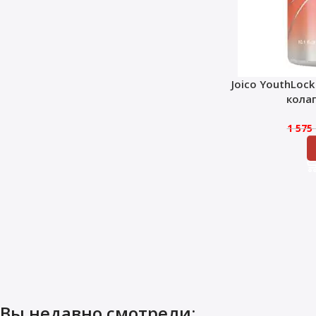
Joico YouthLoc
кола
1 575
Вы недавно смотрели: