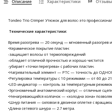
Описание
Характеристики
Отзывы
Tondeo Trio Crimper Утюжок для волос-это профессиона
Технические характеристики:
Время разогрева — 20 секунд — мгновенный разогрев и
•Керамическое покрытие пластин:
-защищает волосы от термоповреждений
-обладает отличной прочностью и хорошо чистится
-убирает «точки перегрева» с рабочих пластин.
•Нагревательный элемент — PTC — точность до ОДНОГ
•Регулировка температуры с 10 режимами — от 60 до 21
•LED-индикатор — контроль за температурным режимом
•Эргономичный анатомический корпус — отличные сцепн
•Ненагревающийся колпачок — «холодна зона» позволяе
•Шнур питания — силовои в двоинои оплетке с враща
•Длина сетевого шнура — 2.7 метра.