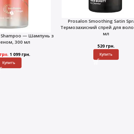
Prosalon Smoothing Satin Sp
Термозахисний спрей для волос
мл
k Shampoo — Шампунь з
геном, 300 мл
520
грн.
грн.
1 099
грн.
Купить
Купить