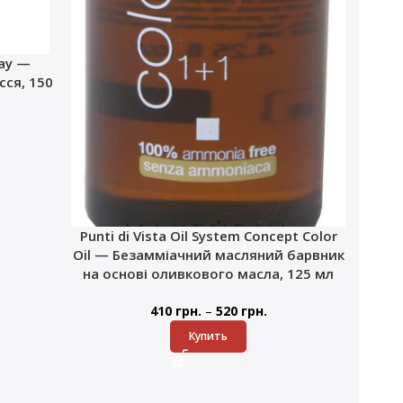
ray —
ся, 150
Punti di Vista Oil System Concept Color
Oil — Безамміачний масляний барвник
на основі оливкового масла, 125 мл
–
410
грн.
520
грн.
Купить