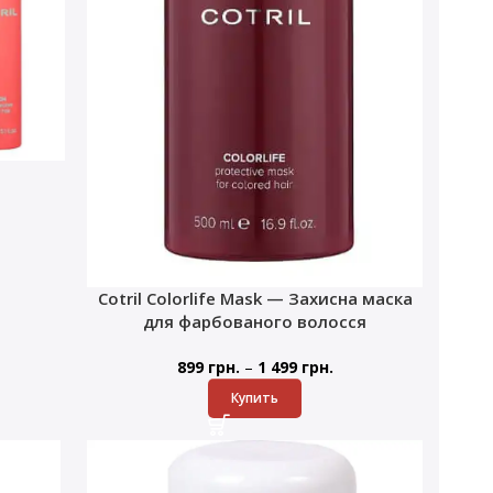
Cotril Colorlife Mask — Захисна маска
для фарбованого волосся
–
899
грн.
1 499
грн.
Купить