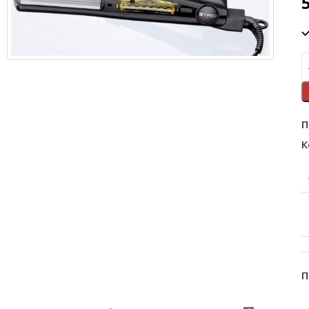
П
К
П