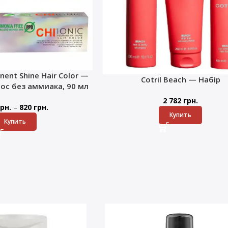
nent Shine Hair Color —
Cotril Beach — Набір
лос без аммиака, 90 мл
2 782
грн.
–
рн.
820
грн.
Купить
Купить