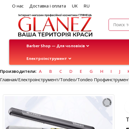
О нас
Доставка і оплата
UK
RU
Barber Shop — Для чоловіків
Електроінструмент
Производители:
A
B
C
D
E
G
H
I
J
Главная
Електроінструмент
Tondeo
Tondeo Профинструмен
T