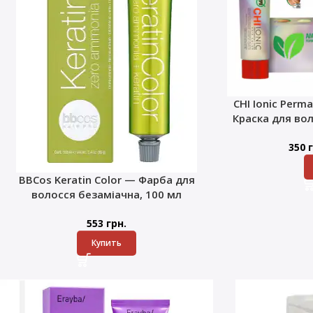
CHI Ionic Perma
Краска для во
350
г
BBCos Keratin Color — Фарба для
волосся безаміачна, 100 мл
553
грн.
Купить