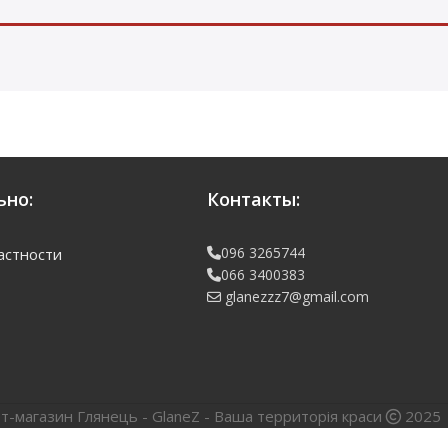
но:
Контакты:
096 3265744
астности
066 3400383
glanezzz7@gmail.com
т-магазин Глянець - GlaneZ - Ваша территорія краси
2025