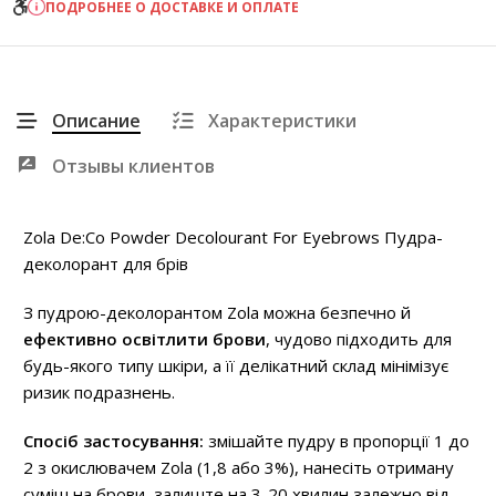
ПОДРОБНЕЕ О ДОСТАВКЕ И ОПЛАТЕ
Описание
Характеристики
Отзывы клиентов
Zola De:Co Powder Decolourant For Eyebrows Пудра-
деколорант для брів
З пудрою-деколорантом Zola можна безпечно й
ефективно освітлити брови
, чудово підходить для
будь-якого типу шкіри, а її делікатний склад мінімізує
ризик подразнень.
Спосіб застосування:
змішайте пудру в пропорції 1 до
2 з окислювачем Zola (1,8 або 3%), нанесіть отриману
суміш на брови, залиште на 3-20 хвилин залежно від