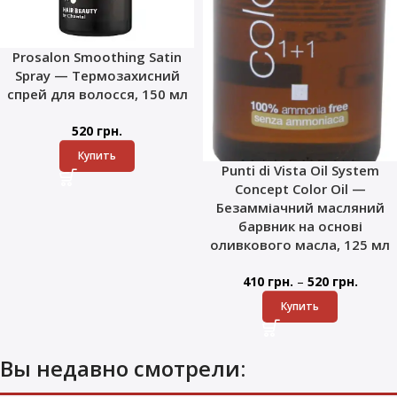
Prosalon Smoothing Satin
Spray — Термозахисний
спрей для волосся, 150 мл
520
грн.
Купить
Punti di Vista Oil System
Concept Color Oil —
Безамміачний масляний
барвник на основі
оливкового масла, 125 мл
–
410
грн.
520
грн.
Купить
Вы недавно смотрели: