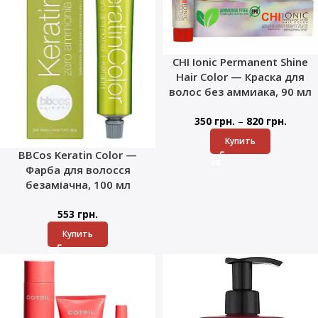
CHI Ionic Permanent Shine
Hair Color — Краска для
волос без аммиака, 90 мл
–
350
грн.
820
грн.
Купить
BBCos Keratin Color —
Фарба для волосся
безаміачна, 100 мл
553
грн.
Купить