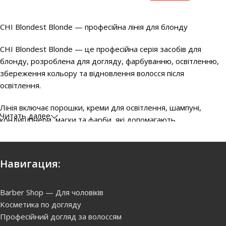
CHI Blondest Blonde — професійна лінія для блонду
CHI Blondest Blonde — це професійна серія засобів для
блонду, розроблена для догляду, фарбуванню, освітленню,
збереження кольору та відновлення волосся після
освітлення.
Лінія включає порошки, креми для освітлення, шампуні,
Читать далее
кондиціонери, маски та фарби, які допомагають
підтримувати холодні та попелясті відтінки блонду,
запобігаючи жовтизні та тьмяному вигляду.
Навигация:
Основні переваги CHI Blondest Blonde:
Якісне знебаврвлення волосся без пошкоджень і сюрпризів;
Barber Shop — Для чоловіків
Kосметика по догляду
Інтенсивне очищення та догляд
: шампуні делікатно
Професійний догляд за волоссям
видаляють забруднення, зберігаючи колір і природний блиск.