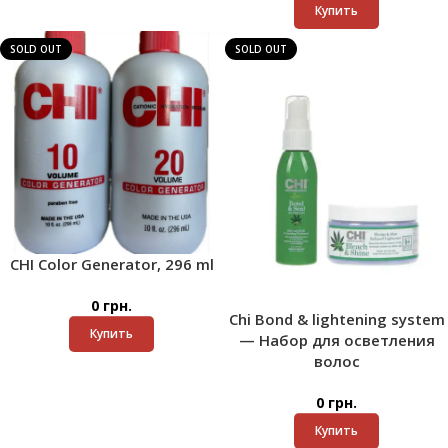
Купить
SOLD OUT
SOLD OUT
CHI Color Generator, 296 ml
0
грн.
Chi Bond & lightening system
Купить
— Набор для осветления
волос
0
грн.
Купить