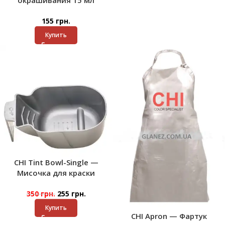
окрашивания 15 мл
155
грн.
Купить
CHI Tint Bowl-Single —
Мисочка для краски
350
грн.
255
грн.
Купить
CHI Apron — Фартук