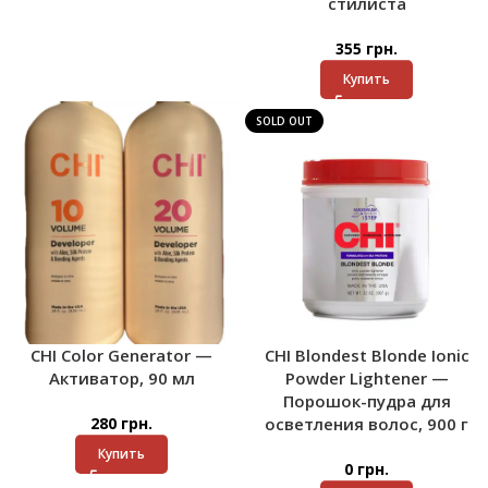
стилиста
355
грн.
Купить
SOLD OUT
CHI Color Generator —
CHI Blondest Blonde Ionic
Активатор, 90 мл
Powder Lightener —
Порошок-пудра для
280
грн.
осветления волос, 900 г
Купить
0
грн.