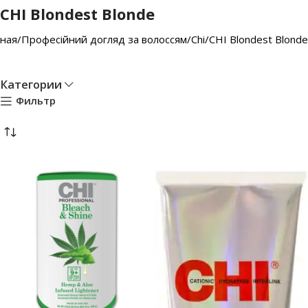
CHI Blondest Blonde
вная
Професійний догляд за волоссям
Chi
CHI Blondest Blonde
Категории
Фильтр