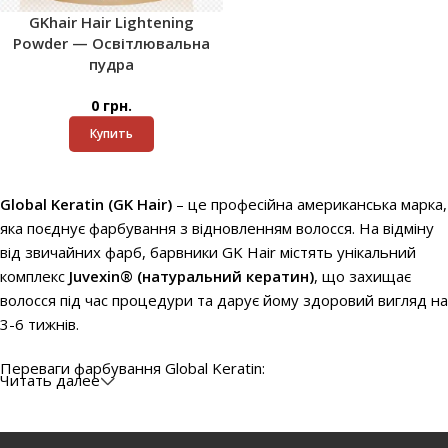
GKhair Hair Lightening
Powder — Освітлювальна
пудра
0
грн.
Купить
Global Keratin (GK Hair)
– це професійна американська марка,
яка поєднує фарбування з відновленням волосся. На відміну
від звичайних фарб, барвники GK Hair містять унікальний
комплекс
Juvexin® (натуральний кератин)
, що захищає
волосся під час процедури та дарує йому здоровий вигляд на
3-6 тижнів.
Переваги фарбування Global Keratin:
Читать далее
Стійкий і насичений колір
– палітра включає понад 100
відтінків, від натуральних до ультрамодних.