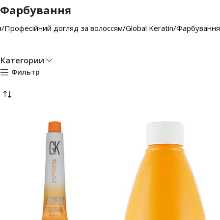
Фарбування
я
Професійний догляд за волоссям
Global Keratin
Фарбування
Категории
Фильтр