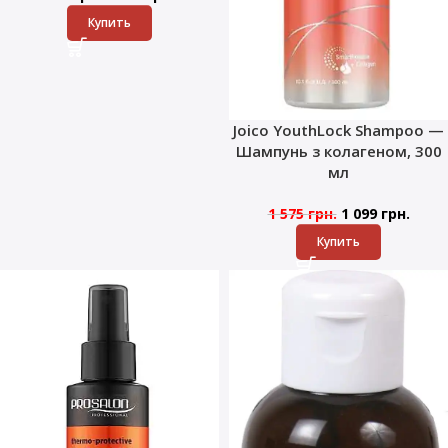
Купить
Joico YouthLock Shampoo —
Шампунь з колагеном, 300
мл
1 575
грн.
1 099
грн.
Купить