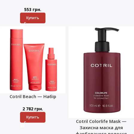
553
грн.
Купить
Cotril Beach — Набір
2 782
грн.
Купить
Cotril Colorlife Mask —
Захисна маска для
фарбованого волосся