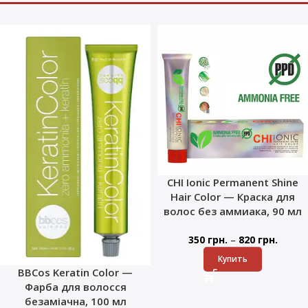
CHI Ionic Permanent Shine
Hair Color — Краска для
волос без аммиака, 90 мл
–
350
грн.
820
грн.
Купить
BBCos Keratin Color —
Фарба для волосся
безаміачна, 100 мл