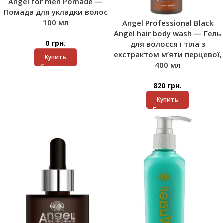
Angel for men Pomade —
Помада для укладки волос
100 мл​
Angel Professional Black
Angel hair body wash — Гель
0
грн.
для волосся і тіла з
екстрактом м’яти перцевої,
Купить
400 мл
820
грн.
Купить