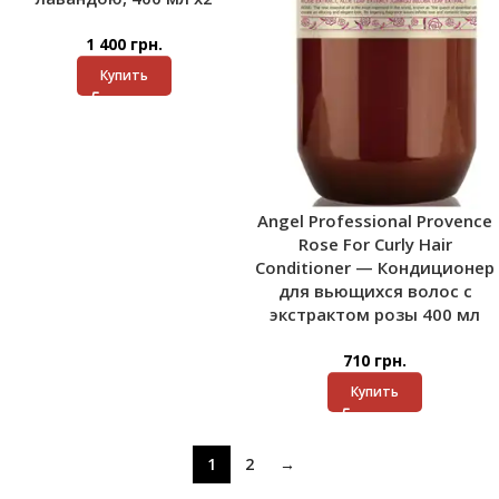
1 400
грн.
Купить
Angel Professional Provence
Rose For Curly Hair
Conditioner — Кондиционер
для вьющихся волос с
экстрактом розы 400 мл
710
грн.
Купить
1
2
→