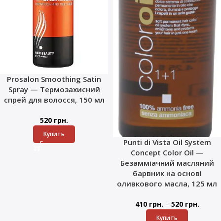
Prosalon Smoothing Satin
Spray — Термозахисний
спрей для волосся, 150 мл
520
грн.
Купить
Punti di Vista Oil System
Concept Color Oil —
Безамміачний масляний
барвник на основі
оливкового масла, 125 мл
–
410
грн.
520
грн.
Купить