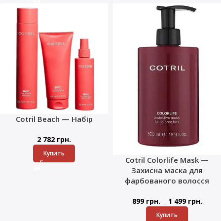
Cotril Beach — Набір
2 782
грн.
Купить
Cotril Colorlife Mask —
Захисна маска для
фарбованого волосся
–
899
грн.
1 499
грн.
Купить