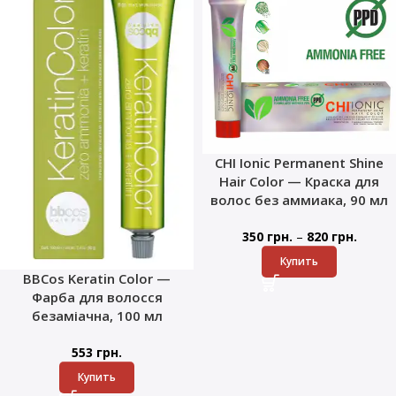
CHI Ionic Permanent Shine
Hair Color — Краска для
волос без аммиака, 90 мл
–
350
грн.
820
грн.
Купить
BBCos Keratin Color —
Фарба для волосся
безаміачна, 100 мл
553
грн.
Купить