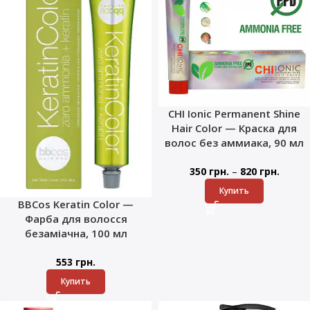
CHI Ionic Permanent Shine
Hair Color — Краска для
волос без аммиака, 90 мл
–
350
грн.
820
грн.
Купить
BBCos Keratin Color —
Фарба для волосся
безаміачна, 100 мл
553
грн.
Купить