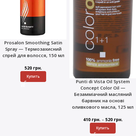
Prosalon Smoothing Satin
Spray — Термозахисний
спрей для волосся, 150 мл
520
грн.
Купить
Punti di Vista Oil System
Concept Color Oil —
Безамміачний масляний
барвник на основі
оливкового масла, 125 мл
–
410
грн.
520
грн.
Купить