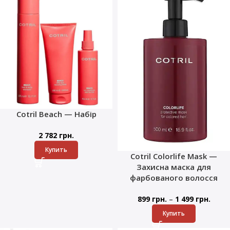
Cotril Beach — Набір
2 782
грн.
Купить
Cotril Colorlife Mask —
Захисна маска для
фарбованого волосся
–
899
грн.
1 499
грн.
Купить