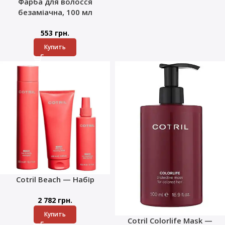
Фарба для волосся
безаміачна, 100 мл
553
грн.
Купить
Cotril Beach — Набір
2 782
грн.
Купить
Cotril Colorlife Mask —