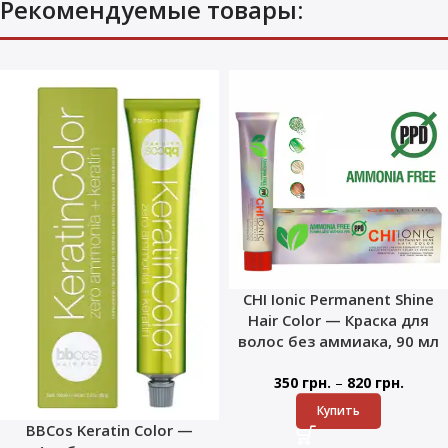
Рекомендуемые товары:
CHI Ionic Permanent Shine
Hair Color — Краска для
волос без аммиака, 90 мл
–
350
грн.
820
грн.
Купить
BBCos Keratin Color —