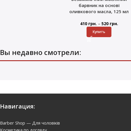
барвник на основі
оливкового масла, 125 мл
–
410
грн.
520
грн.
Купить
Вы недавно смотрели:
Навигация:
Barber Shop — Для чоловіків
Kосметика по догляду