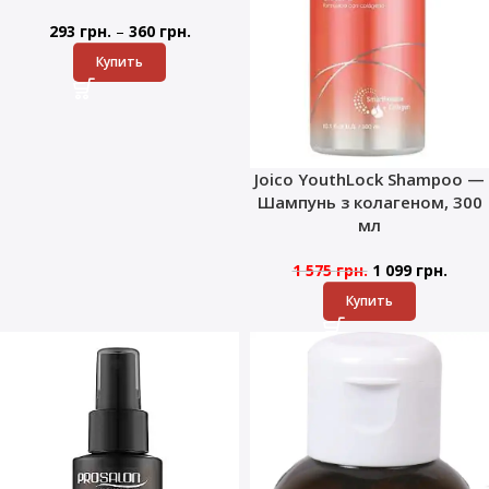
–
293
грн.
360
грн.
Купить
Joico YouthLock Shampoo —
Шампунь з колагеном, 300
мл
1 575
грн.
1 099
грн.
Купить