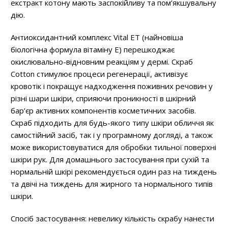
екстракт котону мають заспокійливу та пом’якшувальну
дію.
Антиоксидантний комплекс Vital ET (найновіша
біологічна формула вітаміну Е) перешкоджає
окислювально-відновним реакціям у дермі. Скраб
Cotton стимулює процеси регенерації, активізує
кровотік і покращує надходження поживних речовин у
різні шари шкіри, сприяючи проникності в шкірний
бар’єр активних компонентів косметичних засобів.
Скраб підходить для будь-якого типу шкіри обличчя як
самостійний засіб, так і у програмному догляді, а також
може використовуватися для обробки тильної поверхні
шкіри рук. Для домашнього застосування при сухій та
нормальній шкірі рекомендується один раз на тиждень
та двічі на тиждень для жирного та нормального типів
шкіри.
Спосіб застосування: невелику кількість скрабу нанести