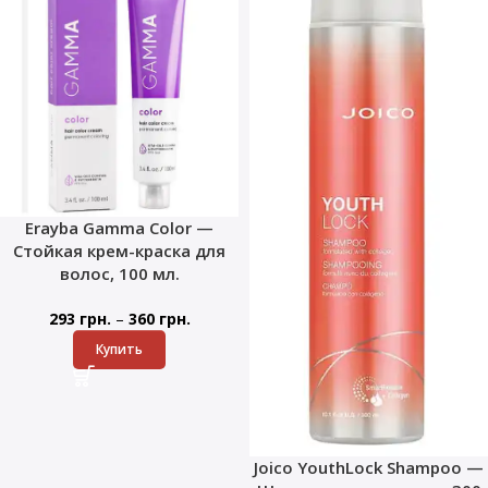
Erayba Gamma Color —
Стойкая крем-краска для
волос, 100 мл.
–
293
грн.
360
грн.
Купить
Joico YouthLock Shampoo —