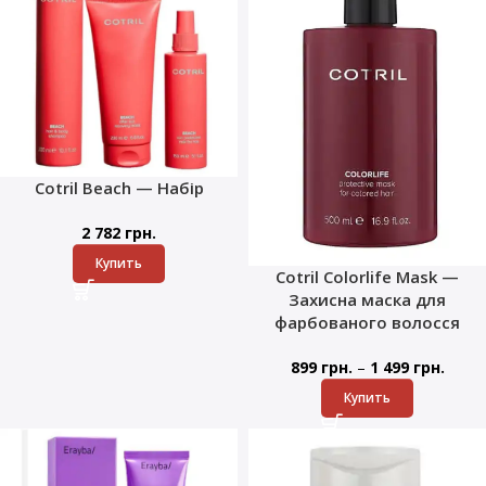
Cotril Beach — Набір
2 782
грн.
Купить
Cotril Colorlife Mask —
Захисна маска для
фарбованого волосся
–
899
грн.
1 499
грн.
Купить