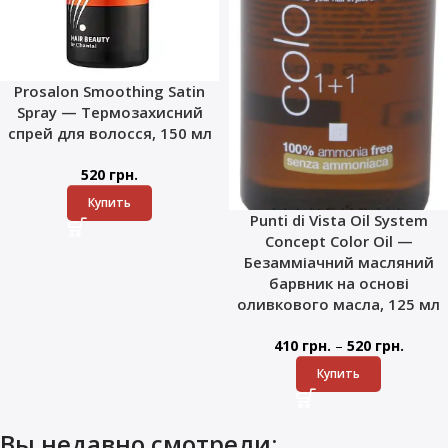
Prosalon Smoothing Satin
Spray — Термозахисний
спрей для волосся, 150 мл
520
грн.
Купить
Punti di Vista Oil System
Concept Color Oil —
Безамміачний масляний
барвник на основі
оливкового масла, 125 мл
–
410
грн.
520
грн.
Купить
Вы недавно смотрели: