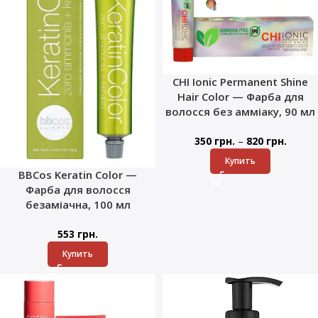
CHI Ionic Permanent Shine
Hair Color — Фарба для
волосся без амміаку, 90 мл
–
350
грн.
820
грн.
Купить
BBCos Keratin Color —
Фарба для волосся
безаміачна, 100 мл
553
грн.
Купить