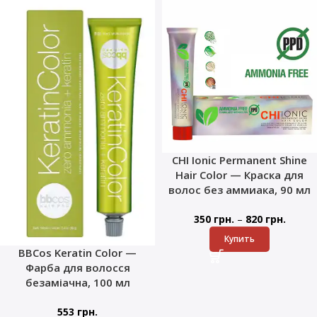
CHI Ionic Permanent Shine
Hair Color — Краска для
волос без аммиака, 90 мл
–
350
грн.
820
грн.
Купить
BBCos Keratin Color —
Фарба для волосся
безаміачна, 100 мл
553
грн.