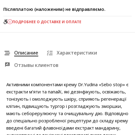
Післяплатою (наложеним) не відправляємо.
ПОДРОБНЕЕ О ДОСТАВКЕ И ОПЛАТЕ
Описание
Характеристики
Отзывы клиентов
Активними компонентами крему Dr.Yudina «Sebo stop» є
екстракти м’яти та папайї, які дезінфікують, освіжають,
тонізують і омолоджують шкіру, сприяють регенерації
клітин, підвищують тургор і розгладжують зморшки,
мають себорерулюючу та очищувальну дію. Відповідно
до спеціально розробленої рецептури до складу крему
введені багатий флавоноїдами екстракт мандарину,
антисептичні та тонізуючі властивості якого також