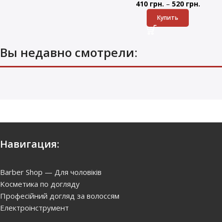
–
410
грн.
520
грн.
Купить
Вы недавно смотрели:
Навигация:
Barber Shop — Для чоловіків
Kосметика по догляду
Професійний догляд за волоссям
Електроінструмент