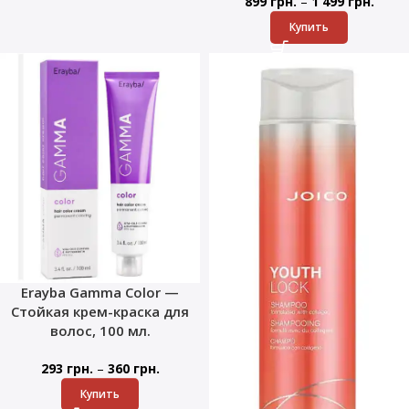
–
899
грн.
1 499
грн.
Купить
Erayba Gamma Color —
Стойкая крем-краска для
волос, 100 мл.
–
293
грн.
360
грн.
Купить