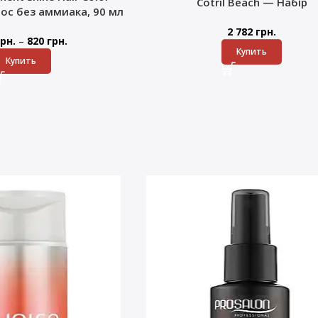
Cotril Beach — Набір
лос без аммиака, 90 мл
2 782
грн.
–
рн.
820
грн.
Купить
Купить