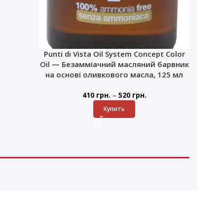
Punti di Vista Oil System Concept Color
Oil — Безамміачний масляний барвник
на основі оливкового масла, 125 мл
–
410
грн.
520
грн.
Купить