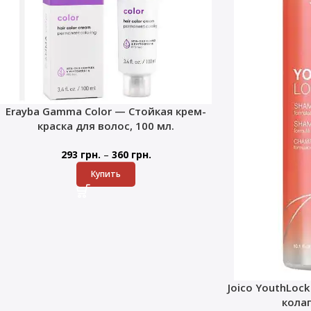
Erayba Gamma Color — Стойкая крем-
краска для волос, 100 мл.
–
293
грн.
360
грн.
Купить
Joico YouthLoc
кола