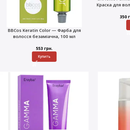
Краска для во
350
г
BBCos Keratin Color — Фарба для
волосся безаміачна, 100 мл
553
грн.
Купить