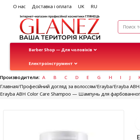
О нас
Доставка і оплата
UK
RU
Barber Shop — Для чоловіків
Електроінструмент
Производители:
A
B
C
D
E
G
H
I
J
Главная
Професійний догляд за волоссям
Erayba
Erayba ABH
Erayba ABH Color Care Shampoo — Шампунь для фарбованног