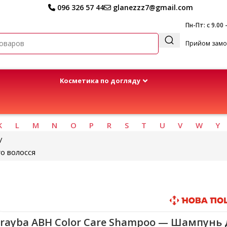
096 326 57 44
glanezzz7@gmail.com
Пн-Пт: с 9.00 
Прийом замов
Kосметика по догляду
K
L
M
N
O
P
R
S
T
U
V
W
Y
о волосся
Быстрая доставка
Erayba ABH Color Care Shampoo — Шампунь 