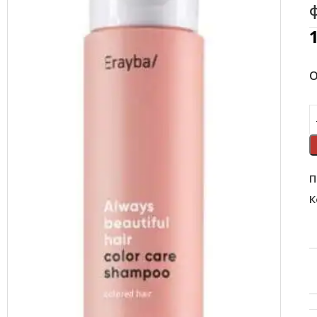
О
П
К