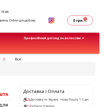
- 19.00;
0
0
грн.
лень Online-цілодобово
Професійний догляд за волоссям
Z
Все
Доставка і Оплата
Доставка по Українї - Нова Пошта: 1-3 дні
для
ОПЛАТА ТОВАРА: