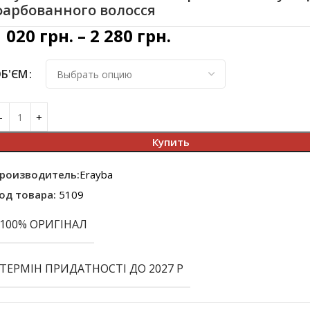
фарбованного волосся
1 020
грн.
–
2 280
грн.
Б'ЄМ
Купить
роизводитель:
Erayba
од товара:
5109
100% ОРИГІНАЛ
ТЕРМІН ПРИДАТНОСТІ ДО 2027 Р