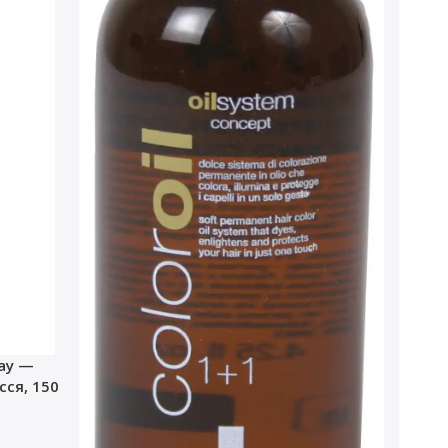
ray —
ся, 150