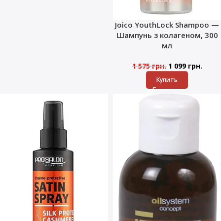
Joico YouthLock Shampoo —
Шампунь з колагеном, 300
мл
1 575
грн.
1 099
грн.
Купить