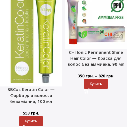
CHI Ionic Permanent Shine
Hair Color — Краска для
волос без аммиака, 90 мл
–
350
грн.
820
грн.
Купить
BBCos Keratin Color —
Фарба для волосся
безаміачна, 100 мл
553
грн.
Купить