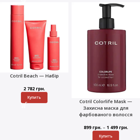
Cotril Beach — Набір
2 782
грн.
Купить
Cotril Colorlife Mask —
Захисна маска для
фарбованого волосся
–
899
грн.
1 499
грн.
Купить