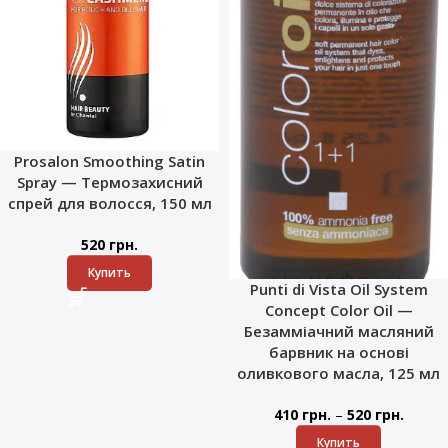
Prosalon Smoothing Satin
Spray — Термозахисний
спрей для волосся, 150 мл
520
грн.
Купить
Punti di Vista Oil System
Concept Color Oil —
Безамміачний масляний
барвник на основі
оливкового масла, 125 мл
–
410
грн.
520
грн.
Купить