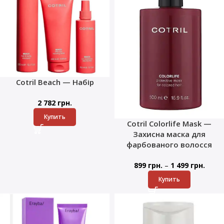
Cotril Beach — Набір
2 782
грн.
Купить
Cotril Colorlife Mask —
Захисна маска для
фарбованого волосся
–
899
грн.
1 499
грн.
Купить