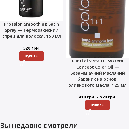
Prosalon Smoothing Satin
Spray — Термозахисний
спрей для волосся, 150 мл
520
грн.
Купить
Punti di Vista Oil System
Concept Color Oil —
Безамміачний масляний
барвник на основі
оливкового масла, 125 мл
–
410
грн.
520
грн.
Купить
Вы недавно смотрели: