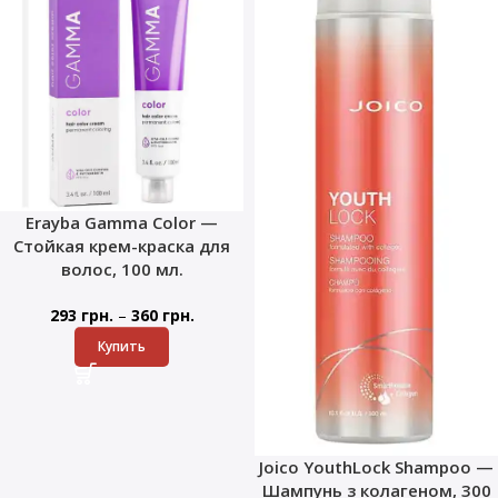
Erayba Gamma Color —
Стойкая крем-краска для
волос, 100 мл.
–
293
грн.
360
грн.
Купить
Joico YouthLock Shampoo —
Шампунь з колагеном, 300