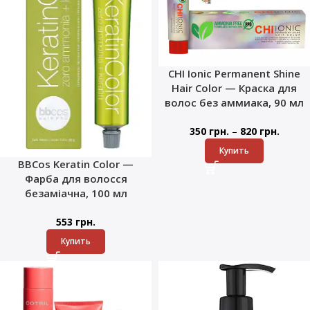
CHI Ionic Permanent Shine
Hair Color — Краска для
волос без аммиака, 90 мл
–
350
грн.
820
грн.
Купить
BBCos Keratin Color —
Фарба для волосся
безаміачна, 100 мл
553
грн.
Купить