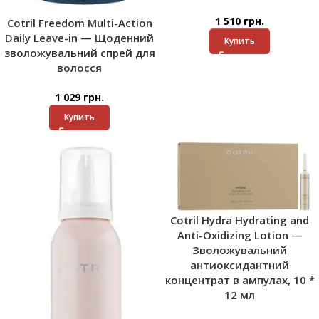
1 510
грн.
Cotril Freedom Multi-Action
Daily Leave-in — Щоденний
Купить
зволожувальний спрей для
волосся
1 029
грн.
Купить
Cotril Hydra Hydrating and
Anti-Oxidizing Lotion —
Зволожувальний
антиоксидантний
концентрат в ампулах, 10 *
12 мл