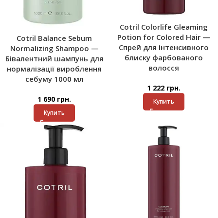
Cotril Colorlife Gleaming
Potion for Colored Hair —
Cotril Balance Sebum
Спрей для інтенсивного
Normalizing Shampoo —
блиску фарбованого
Бівалентний шампунь для
волосся
нормалізації вироблення
себуму 1000 мл
1 222
грн.
1 690
грн.
Купить
Купить