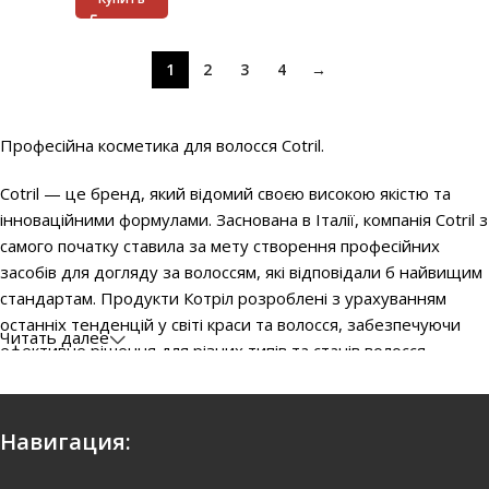
1
2
3
4
→
Професійна косметика для волосся Cotril.
Cotril — це бренд, який відомий своєю високою якістю та
інноваційними формулами. Заснована в Італії, компанія Cotril з
самого початку ставила за мету створення професійних
засобів для догляду за волоссям, які відповідали б найвищим
стандартам. Продукти Котріл розроблені з урахуванням
останніх тенденцій у світі краси та волосся, забезпечуючи
Читать далее
ефективне рішення для різних типів та станів волосся.
Однією з ключових
особливостей Cotril є використання
натуральних інгредієнтів
, які живлять, відновлюють
Навигация:
волосся. Це дозволяє досягти професійних результатів як у
салонах, так і в домашніх умовах. Бренд також активно