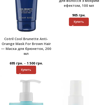
для волосся з мокрим
ефектом, 100 мл
905
грн.
Купить
Cotril Cool Brunette Anti-
Orange Mask For Brown Hair
— Маска для брюнеток, 200
мл
–
695
грн.
1 500
грн.
Купить