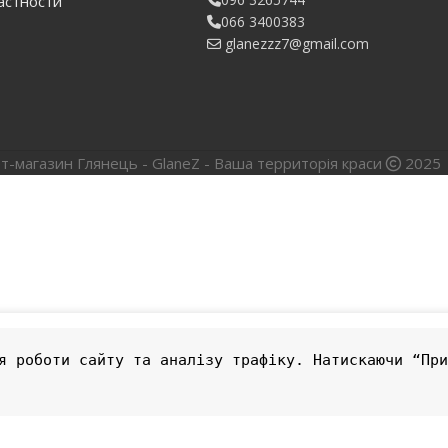
астности
066 3400383
glanezzz7@gmail.com
т-магазин Глянець - GlaneZ - Ваша территорія краси
2025
я роботи сайту та аналізу трафіку. Натискаючи “При