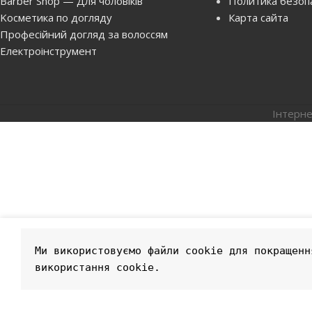
Barber Shop — Для чоловіків
Политика безоп
Kосметика по догляду
Карта сайта
Професійний догляд за волоссям
Електроінструмент
Інтерне
Ми використовуємо файли cookie для покращенн
використання cookie.