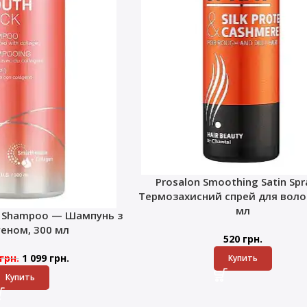
Prosalon Smoothing Satin Sp
Термозахисний спрей для волос
мл
k Shampoo — Шампунь з
геном, 300 мл
520
грн.
грн.
1 099
грн.
Купить
Купить