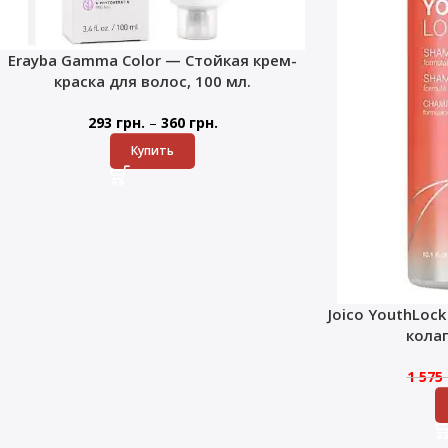
Erayba Gamma Color — Стойкая крем-
краска для волос, 100 мл.
–
293
грн.
360
грн.
Купить
Joico YouthLoc
кола
1 575