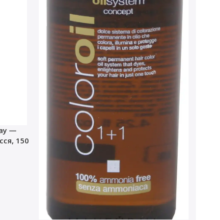
ray —
ся, 150