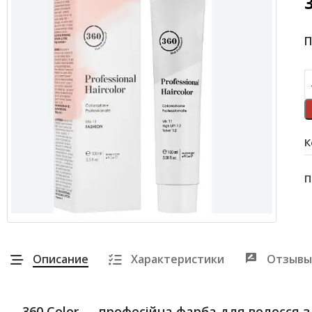
П
К
П
Описание
Характеристики
Отзывы
360 Color — професійна фарба для волосся 