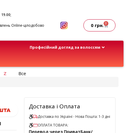
- 19.00;
0
0
грн.
лень Online-цілодобово
Професійний догляд за волоссям
Z
Все
Доставка і Оплата
Доставка по Українї - Нова Пошта: 1-3 дні
л
ОПЛАТА ТОВАРА:
Перевод через ПриватБанк/