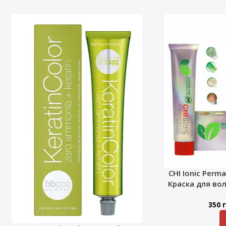
CHI Ionic Perma
Краска для во
350
г