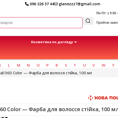
096 326 57 44
glanezzz7@gmail.com
Пн-Пт: с 9.00 
Прийом замов
Kосметика по догляду
K
L
M
N
O
P
R
S
T
U
V
W
Y
al
360 Color — Фарба для волосся стійка, 100 мл
Быстрая доставка
60 Color — Фарба для волосся стійка, 100 м