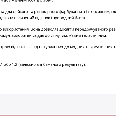
на для стійкого та рівномірного фарбування з інтенсивним, 
надаючи насичений відтінок і природний блиск.
 використання. Вона дозволяє досягти передбачуваного резу
ормулі волосся виглядає доглянутим, м’яким і еластичним.
рою відтінків — від натуральних до модних та креативних то
1 або 1:2 (залежно від бажаного результату).