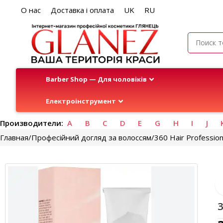
О нас
Доставка і оплата
UK
RU
Barber Shop — Для чоловіків
Електроінструмент
Производители:
A
B
C
D
E
G
H
I
J
Главная
Професійний догляд за волоссям
360 Hair Profession
3