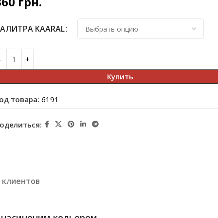
360
грн.
АЛИТРА KAARAL
Купить
од товара:
6191
оделиться:
 клиентов
з насиченим кольором.