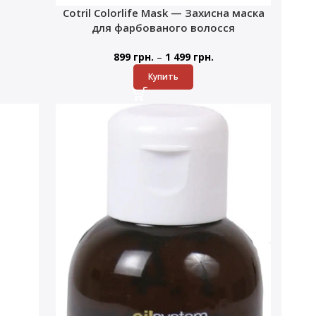
Cotril Colorlife Mask — Захисна маска
для фарбованого волосся
–
899
грн.
1 499
грн.
Купить