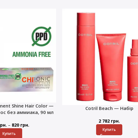
nent Shine Hair Color —
Cotril Beach — Набір
лос без аммиака, 90 мл
2 782
грн.
–
рн.
820
грн.
Купить
Купить