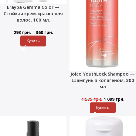
Erayba Gamma Color —
Стойкая крем-краска для
волос, 100 мл.
–
293
грн.
360
грн.
Купить
Joico YouthLock Shampoo —
Шампунь з колагеном, 300
мл
1 575
грн.
1 099
грн.
Купить