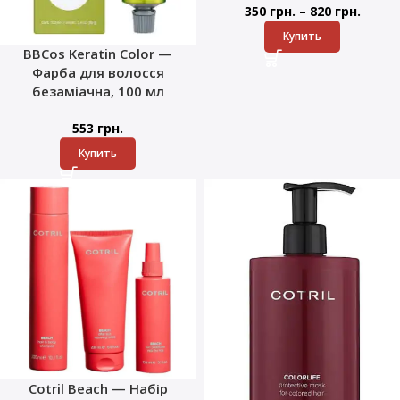
–
350
грн.
820
грн.
Купить
BBCos Keratin Color —
Фарба для волосся
безаміачна, 100 мл
553
грн.
Купить
Cotril Beach — Набір