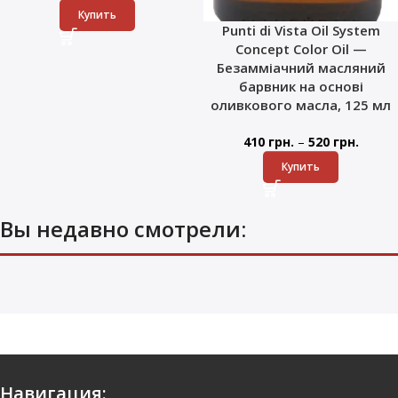
Купить
Punti di Vista Oil System
Concept Color Oil —
Безамміачний масляний
барвник на основі
оливкового масла, 125 мл
–
410
грн.
520
грн.
Купить
Вы недавно смотрели:
Навигация: