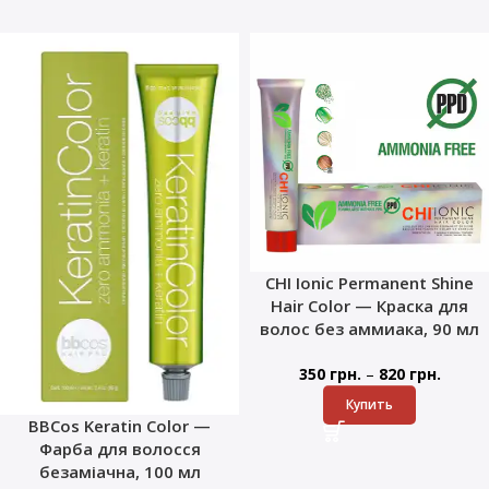
CHI Ionic Permanent Shine
Hair Color — Краска для
волос без аммиака, 90 мл
–
350
грн.
820
грн.
Купить
BBCos Keratin Color —
Фарба для волосся
безаміачна, 100 мл