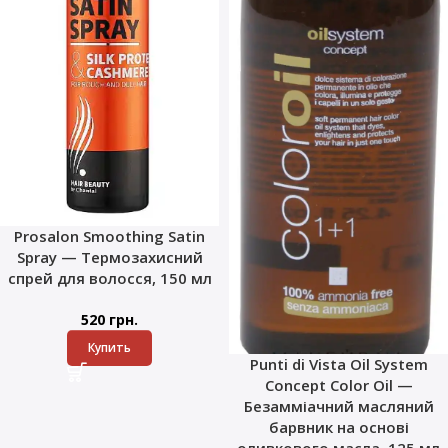
Prosalon Smoothing Satin
Spray — Термозахисний
спрей для волосся, 150 мл
520
грн.
Купить
Punti di Vista Oil System
Concept Color Oil —
Безамміачний масляний
барвник на основі
оливкового масла, 125 мл