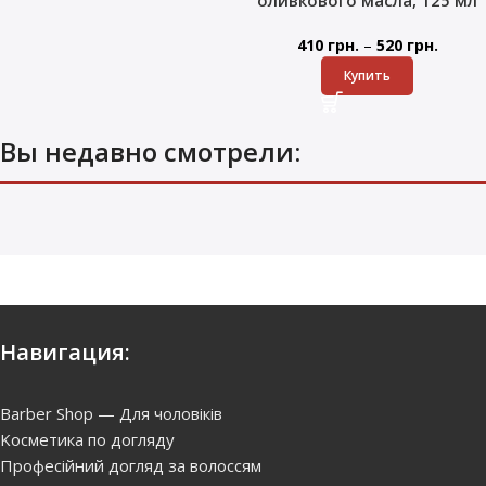
–
410
грн.
520
грн.
Купить
Вы недавно смотрели:
Навигация:
Barber Shop — Для чоловіків
Kосметика по догляду
Професійний догляд за волоссям