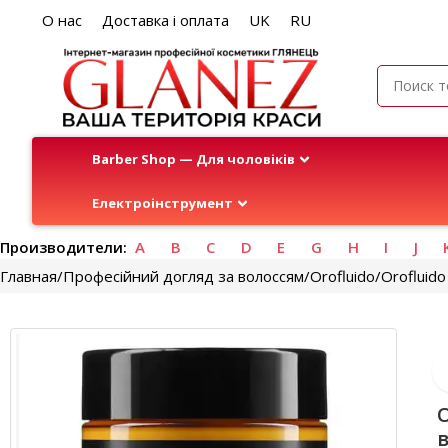
О нас
Доставка і оплата
UK
RU
Barber Shop — Для чоловіків
Електроінструмент
Производители:
A
B
C
D
E
G
H
I
J
Главная
Професійний догляд за волоссям
Orofluido
Orofluid
O