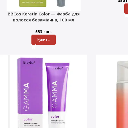
350
г
BBCos Keratin Color — Фарба для
волосся безаміачна, 100 мл
553
грн.
Купить