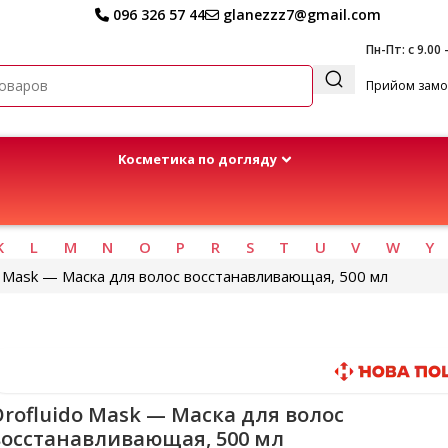
096 326 57 44
glanezzz7@gmail.com
Пн-Пт: с 9.00 
Прийом замов
Kосметика по догляду
K
L
M
N
O
P
R
S
T
U
V
W
Y
o Mask — Маска для волос восстанавливающая, 500 мл
Быстрая доставка
rofluido Mask — Маска для волос
восстанавливающая, 500 мл