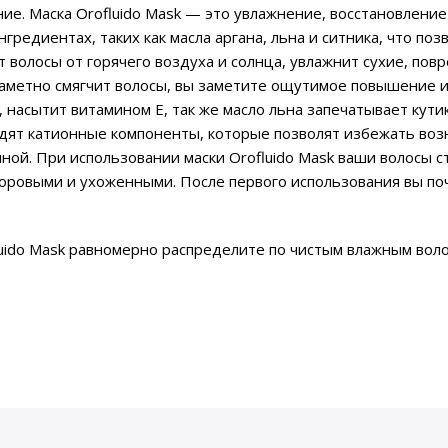
е. Маска Orofluido Mask — это увлажнение, восстановление
редиентах, таких как масла аргана, льна и ситника, что поз
т волосы от горячего воздуха и солнца, увлажнит сухие, по
аметно смягчит волосы, вы заметите ощутимое повышение их
 насытит витамином Е, так же масло льна запечатывает кути
входят катионные компоненты, которые позволят избежать во
лной. При использовании маски Orofluido Mask ваши волосы
оровыми и ухоженными. После первого использования вы поч
uido Mask равномерно распределите по чистым влажным вол