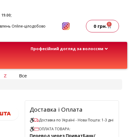
- 19.00;
0
0
грн.
лень Online-цілодобово
Професійний догляд за волоссям
Z
Все
Доставка і Оплата
Доставка по Українї - Нова Пошта: 1-3 дні
ОПЛАТА ТОВАРА:
Перевод через ПриватБанк/