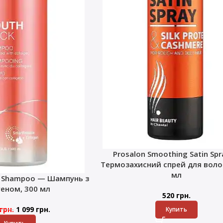
Prosalon Smoothing Satin Sp
Термозахисний спрей для волос
мл
k Shampoo — Шампунь з
геном, 300 мл
520
грн.
грн.
1 099
грн.
Купить