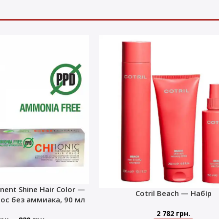
nent Shine Hair Color —
Cotril Beach — Набір
лос без аммиака, 90 мл
2 782
грн.