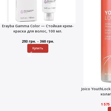
Erayba Gamma Color — Стойкая крем-
краска для волос, 100 мл.
–
293
грн.
360
грн.
Купить
Joico YouthLoc
кола
1 575