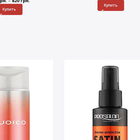
–
рн.
820
грн.
Купить
Купить