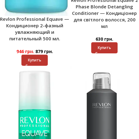
Phase Blonde Detangling
Conditioner — Кондиціонер
Revlon Professional Equave —
для світлого волосся, 200
Кондиционер 2-фазный
мл
увлажняющий и
питательный 500 мл.
630
грн.
Купить
946
грн.
879
грн.
Купить