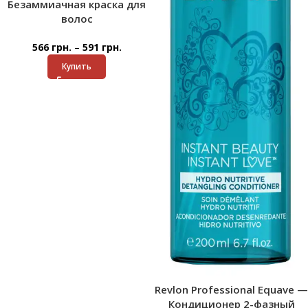
Безаммиачная краска для
волос
–
566
грн.
591
грн.
Купить
Revlon Professional Equave —
Кондиционер 2-фазный