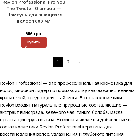
Revlon Professional Pro You
The Twister Shampoo —
Шампунь для вьющихся
волос 1000 мл
606
грн.
Купить
1
2
→
Revlon Professional — это профессиональная косметика для
волос, мировой лидер по производству высококачественных
красителей, средств для стайлинга. В состав косметики
Revlon входят натуральные природные составляющие —
экстракт винограда, зеленого чая, гинкго болоба, масла
органы, циперуса и льна. Новинкой является добавление в
состав косметики Revlon Professional кератина для
восстановления волос, увлажнения и глубокого питания.