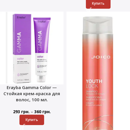
Купить
Erayba Gamma Color —
Стойкая крем-краска для
волос, 100 мл.
–
293
грн.
360
грн.
Купить