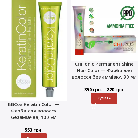
CHI Ionic Permanent Shine
Hair Color — Фарба для
волосся без амміаку, 90 мл
–
350
грн.
820
грн.
Купить
BBCos Keratin Color —
Фарба для волосся
безаміачна, 100 мл
553
грн.