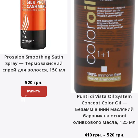
Prosalon Smoothing Satin
Spray — Термозахисний
спрей для волосся, 150 мл
520
грн.
Купить
Punti di Vista Oil System
Concept Color Oil —
Безамміачний масляний
барвник на основі
оливкового масла, 125 мл
–
410
грн.
520
грн.