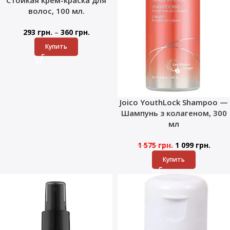
Стойкая крем-краска для
волос, 100 мл.
–
293
грн.
360
грн.
Купить
Joico YouthLock Shampoo —
Шампунь з колагеном, 300
мл
1 575
грн.
1 099
грн.
Купить