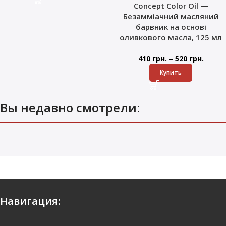
Concept Color Oil —
Безамміачний масляний
барвник на основі
оливкового масла, 125 мл
–
410
грн.
520
грн.
Купить
Вы недавно смотрели:
Навигация: