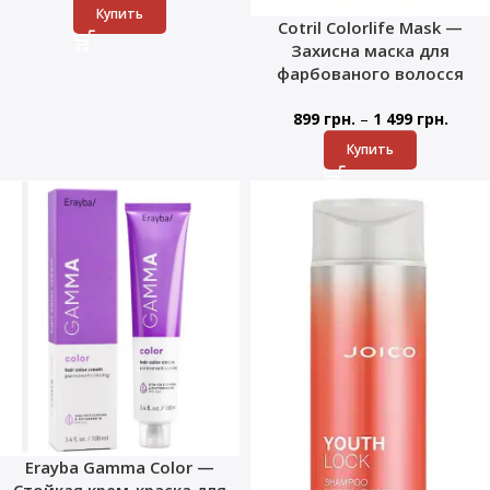
Купить
Cotril Colorlife Mask —
Захисна маска для
фарбованого волосся
–
899
грн.
1 499
грн.
Купить
Erayba Gamma Color —