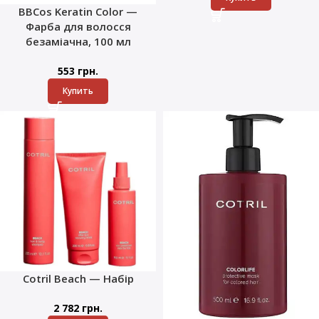
BBCos Keratin Color —
Фарба для волосся
безаміачна, 100 мл
553
грн.
Купить
Cotril Beach — Набір
2 782
грн.