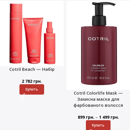
Cotril Beach — Набір
2 782
грн.
Купить
Cotril Colorlife Mask —
Захисна маска для
фарбованого волосся
–
899
грн.
1 499
грн.
Купить