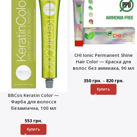
CHI Ionic Permanent Shine
Hair Color — Краска для
волос без аммиака, 90 мл
–
350
грн.
820
грн.
Купить
BBCos Keratin Color —
Фарба для волосся
безаміачна, 100 мл
553
грн.
Купить