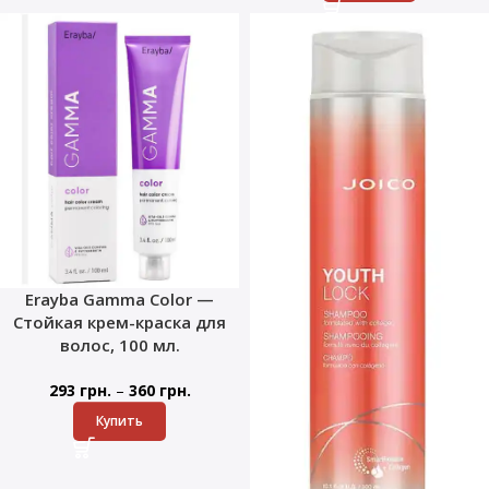
Erayba Gamma Color —
Стойкая крем-краска для
волос, 100 мл.
–
293
грн.
360
грн.
Купить