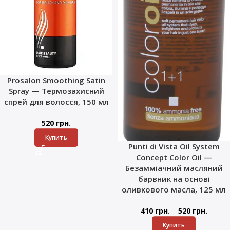
Prosalon Smoothing Satin
Spray — Термозахисний
спрей для волосся, 150 мл
520
грн.
Купить
Punti di Vista Oil System
Concept Color Oil —
Безамміачний масляний
барвник на основі
оливкового масла, 125 мл
–
410
грн.
520
грн.
Купить