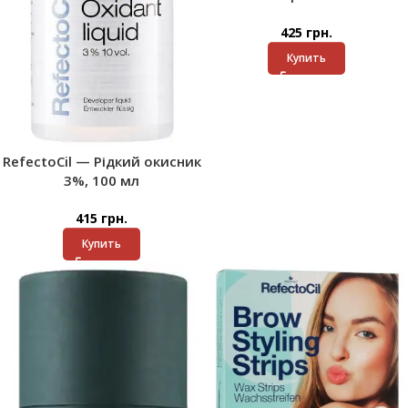
425
грн.
Купить
RefectoCil — Рідкий окисник
3%, 100 мл
415
грн.
Купить