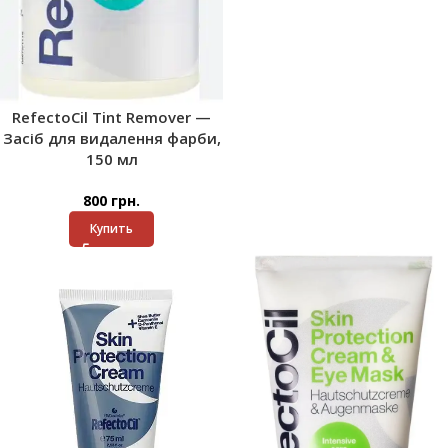
RefectoCil Tint Remover —
Засіб для видалення фарби,
150 мл
800
грн.
Купить