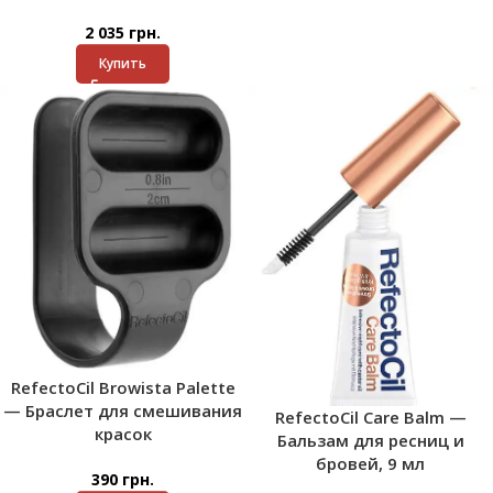
2 035
грн.
Купить
RefectoCil Browista Palette
— Браслет для смешивания
RefectoCil Care Balm —
красок
Бальзам для ресниц и
бровей, 9 мл
390
грн.