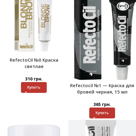
RefectoCil №0 Краска
светлая
310
грн.
Refectocil №1 — Краска для
Купить
бровей черная, 15 мл
365
грн.
Купить