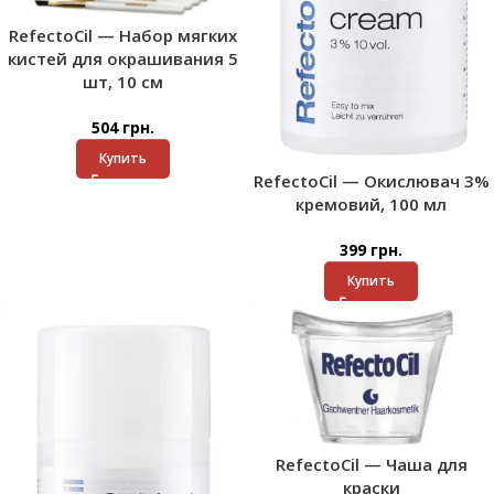
RefectoCil — Набор мягких
кистей для окрашивания 5
шт, 10 см
504
грн.
Купить
RefectoCil — Окислювач 3%
кремовий, 100 мл
399
грн.
Купить
RefectoCil — Чаша для
краски