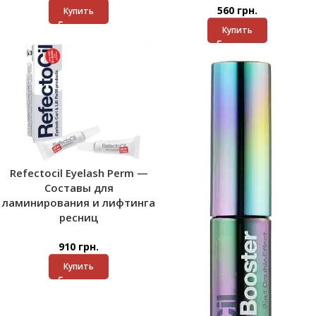
560
грн.
Купить
Купить
Refectocil Eyelash Perm —
Составы для
ламинирования и лифтинга
ресниц
910
грн.
Купить