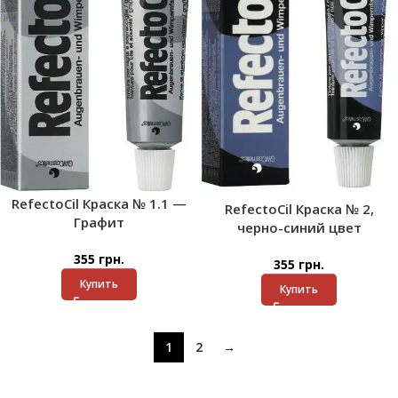
RefectoCil Краска № 1.1 —
RefectoCil Краска № 2,
Графит
черно-синий цвет
355
грн.
355
грн.
Купить
Купить
1
2
→
Читать далее